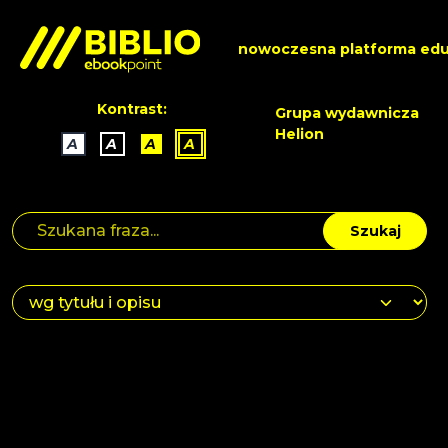
nowoczesna platforma edu
Kontrast:
Grupa wydawnicza
Helion
A
A
A
A
Szukaj