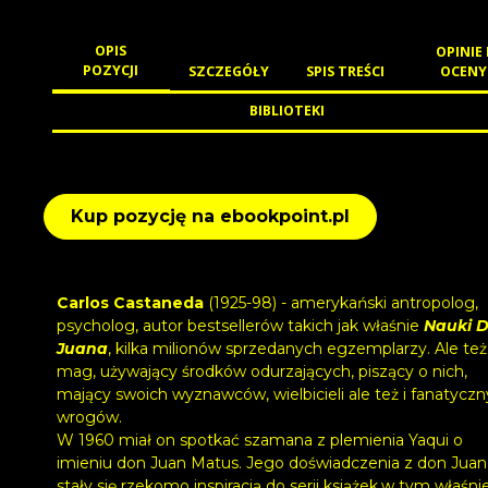
OPIS
OPINIE 
POZYCJI
SZCZEGÓŁY
SPIS TREŚCI
OCENY
BIBLIOTEKI
Kup pozycję na ebookpoint.pl
Carlos Castaneda
(1925-98) - amerykański antropolog,
psycholog, autor bestsellerów takich jak właśnie
Nauki 
Juana
, kilka milionów sprzedanych egzemplarzy. Ale też
mag, używający środków odurzających, piszący o nich,
mający swoich wyznawców, wielbicieli ale też i fanatycz
wrogów.
W 1960 miał on spotkać szamana z plemienia Yaqui o
imieniu don Juan Matus. Jego doświadczenia z don Ju
stały się rzekomo inspiracją do serii książek,w tym właśni