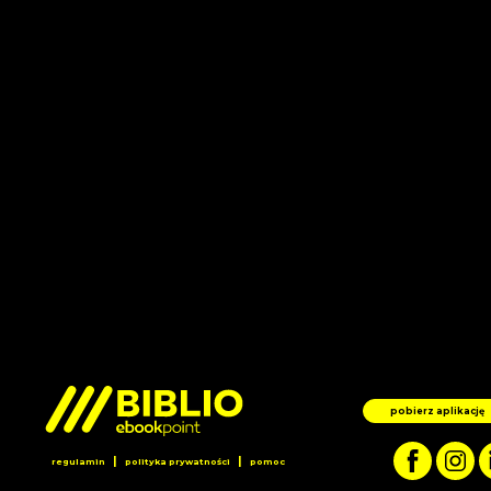
pobierz aplikację
|
|
regulamin
polityka prywatności
pomoc