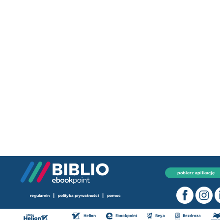
pobierz aplikację
|
|
regulamin
polityka prywatności
pomoc
Helion
Ebookpoint
Beya
Bezdroza