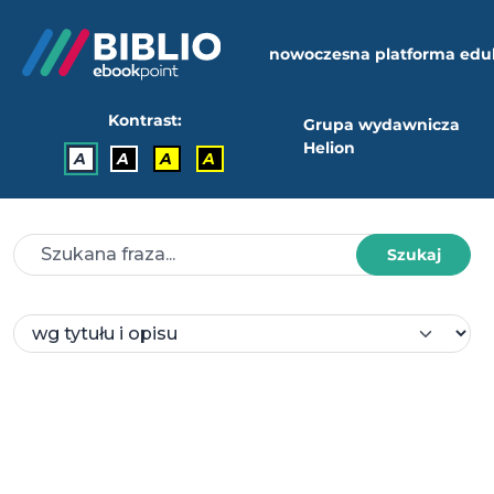
nowoczesna platforma edu
Kontrast:
Grupa wydawnicza
Helion
A
A
A
A
Szukaj