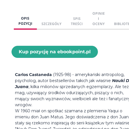
OPINIE
OPIS
SPIS
I
POZYCJI
SZCZEGÓŁY
TREŚCI
OCENY
BIBLIOT
Kup pozycję na ebookpoint.pl
Carlos Castaneda
(1925-98) - amerykański antropolog,
psycholog, autor bestsellerów takich jak właśnie
Nauki 
Juana
, kilka milionów sprzedanych egzemplarzy. Ale też
mag, używający środków odurzających, piszący o nich,
mający swoich wyznawców, wielbicieli ale też i fanatycz
wrogów.
W 1960 miał on spotkać szamana z plemienia Yaqui o
imieniu don Juan Matus. Jego doświadczenia z don Ju
stały się rzekomo inspiracją do serii książek,w tym właśni
"Nauk Don Juana". Twierdził, że odziedziczył po don Juan