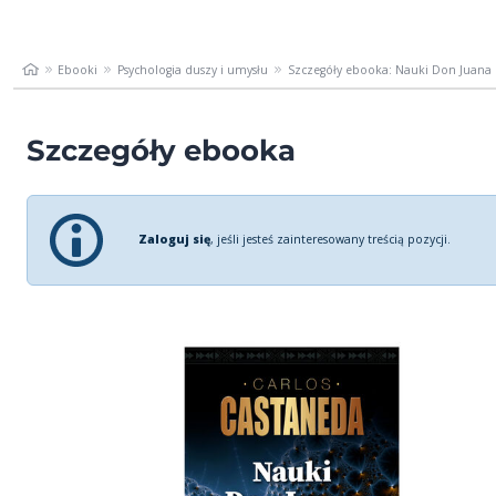
Ebooki
Psychologia duszy i umysłu
Szczegóły ebooka: Nauki Don Juana
Szczegóły ebooka
Zaloguj się
, jeśli jesteś zainteresowany treścią pozycji.