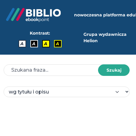
nowoczesna platforma edu
Kontrast:
Grupa wydawnicza
Helion
A
A
A
A
Szukaj