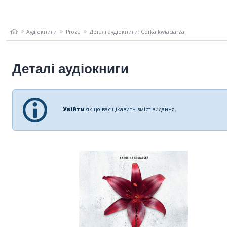
Аудіокниги
Proza
Деталі аудіокниги: Córka kwiaciarza
Деталі аудіокниги
Увійти
якщо вас цікавить зміст видання.