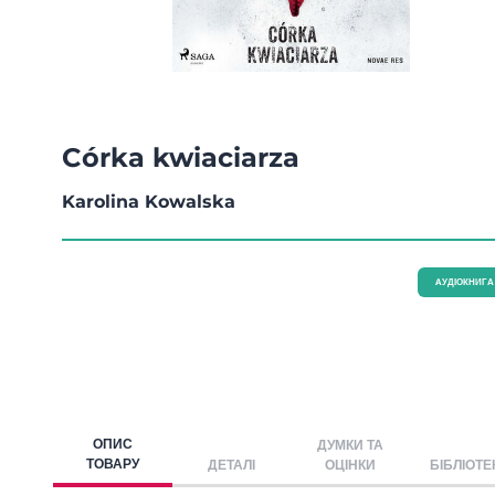
Córka kwiaciarza
Karolina Kowalska
AУДІОКНИГА
ОПИС
ДУМКИ ТА
ТОВАРУ
ДЕТАЛІ
ОЦІНКИ
БІБЛІОТЕ