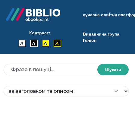
сучасна освітня платф
Контраст:
Видавнича група
Геліон
A
A
A
A
Шукати