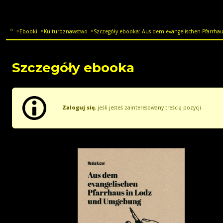
Ebooki
Kulturoznawstwo
Szczegóły ebooka: Aus dem evangelischen Pfarrhaus
Szczegóły ebooka
Zaloguj się
, jeśli jesteś zainteresowany treścią pozycji.