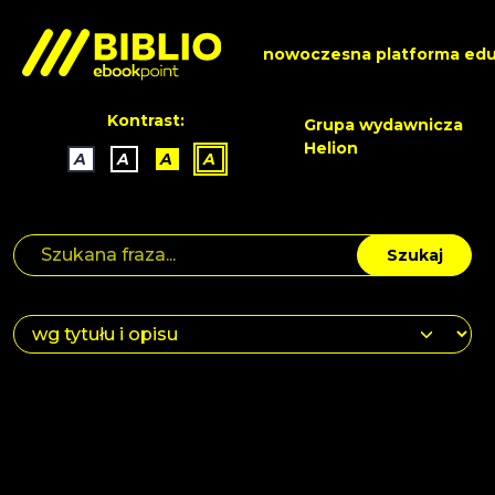
nowoczesna platforma edu
Kontrast:
Grupa wydawnicza
Helion
A
A
A
A
Szukaj