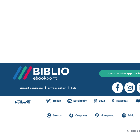
download the applicati
|
|
terms & conditions
privacy policy
help
Helion
Ebookpoint
Beya
Bezdroza
Sensus
Onepress
Videopoint
Editio
© Helion 1