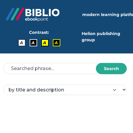
modern learning platf
Contrast:
Helion publishing
group
A
A
A
A
Search