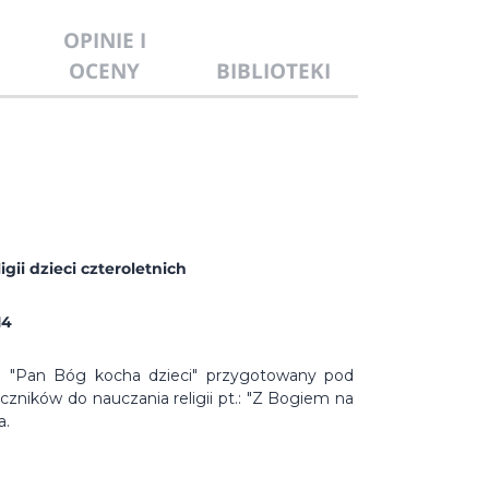
OPINIE I
OCENY
BIBLIOTEKI
ii dzieci czteroletnich
14
.: "Pan Bóg kocha dzieci" przygotowany pod
ęczników do nauczania religii pt.: "Z Bogiem na
a.