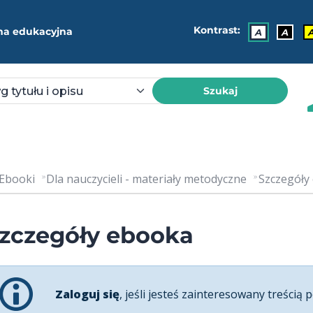
Kontrast:
ma edukacyjna
A
A
Szukaj
Ebooki
Dla nauczycieli - materiały metodyczne
Szczegóły
zczegóły ebooka
Zaloguj się
, jeśli jesteś zainteresowany treścią p