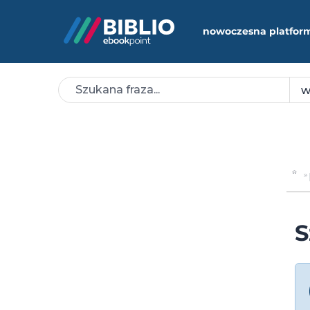
nowoczesna platfor
S