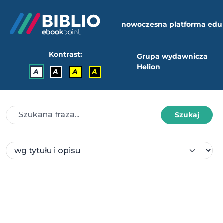
nowoczesna platforma edu
Kontrast:
Grupa wydawnicza
Helion
A
A
A
A
Szukaj