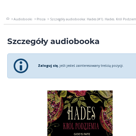
Audiobooki
Proza
Szczegóły audiobooka: Hades (#1). Hades. Król Podziemi
Szczegóły audiobooka
Zaloguj się
, jeśli jesteś zainteresowany treścią pozycji.