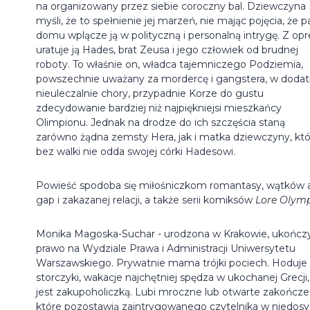
na organizowany przez siebie coroczny bal. Dziewczyna
myśli, że to spełnienie jej marzeń, nie mając pojęcia, że p
domu wplącze ją w polityczną i personalną intrygę. Z opre
uratuje ją Hades, brat Zeusa i jego człowiek od brudnej
roboty. To właśnie on, władca tajemniczego Podziemia,
powszechnie uważany za mordercę i gangstera, w doda
nieuleczalnie chory, przypadnie Korze do gustu
zdecydowanie bardziej niż najpiękniejsi mieszkańcy
Olimpionu. Jednak na drodze do ich szczęścia staną
zarówno żądna zemsty Hera, jak i matka dziewczyny, któ
bez walki nie odda swojej córki Hadesowi.
Powieść spodoba się miłośniczkom romantasy, wątków 
gap i zakazanej relacji, a także serii komiksów
Lore Olymp
Monika Magoska-Suchar - urodzona w Krakowie, ukończ
prawo na Wydziale Prawa i Administracji Uniwersytetu
Warszawskiego. Prywatnie mama trójki pociech. Hoduje
storczyki, wakacje najchętniej spędza w ukochanej Grecji,
jest zakupoholiczką. Lubi mroczne lub otwarte zakończe
które pozostawią zaintrygowanego czytelnika w niedosy