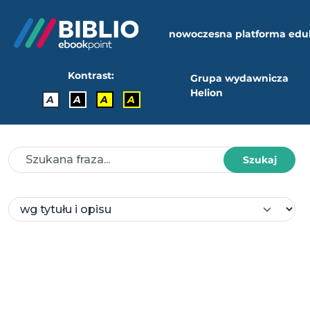
nowoczesna platforma edu
Kontrast:
Grupa wydawnicza
Helion
A
A
A
A
Szukaj