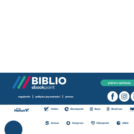
pobierz aplikację
|
|
regulamin
polityka prywatności
pomoc
Helion
Ebookpoint
Beya
Bezdroza
Sensus
Onepress
Videopoint
Editio