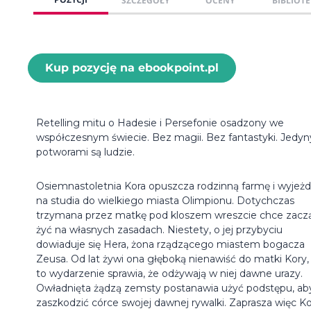
SZCZEGÓŁY
OCENY
BIBLIOTE
Kup pozycję na ebookpoint.pl
Retelling mitu o Hadesie i Persefonie osadzony we
współczesnym świecie. Bez magii. Bez fantastyki. Jedy
potworami są ludzie.
Osiemnastoletnia Kora opuszcza rodzinną farmę i wyjeż
na studia do wielkiego miasta Olimpionu. Dotychczas
trzymana przez matkę pod kloszem wreszcie chce zacz
żyć na własnych zasadach. Niestety, o jej przybyciu
dowiaduje się Hera, żona rządzącego miastem bogacza
Zeusa. Od lat żywi ona głęboką nienawiść do matki Kory,
to wydarzenie sprawia, że odżywają w niej dawne urazy.
Owładnięta żądzą zemsty postanawia użyć podstępu, ab
zaszkodzić córce swojej dawnej rywalki. Zaprasza więc K