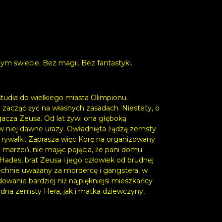
m świecie. Bez magii. Bez fantastyki.
tudia do wielkiego miasta Olimpionu.
acząć żyć na własnych zasadach. Niestety, o
gacza Zeusa. Od lat żywi ona głęboką
 w niej dawne urazy. Owładnięta żądzą zemsty
 rywalki. Zaprasza więc Korę na organizowany
ej marzeń, nie mając pojęcia, że pani domu
ą Hades, brat Zeusa i jego człowiek od brudnej
echnie uważany za mordercę i gangstera, w
owanie bardziej niż najpiękniejsi mieszkańcy
ądna zemsty Hera, jak i matka dziewczyny,