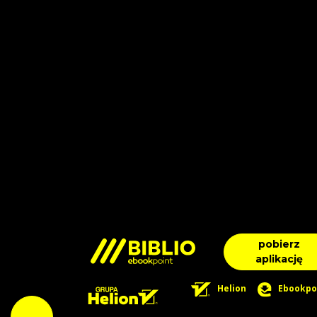
pobierz
aplikację
Helion
Ebookpo