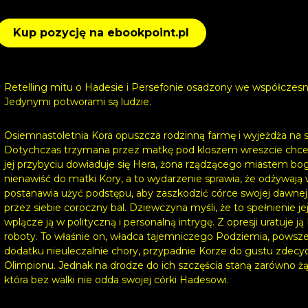
Kup pozycję na ebookpoint.pl
Retelling mitu o Hadesie i Persefonie osadzony we współczesny
Jedynymi potworami są ludzie.
Osiemnastoletnia Kora opuszcza rodzinną farmę i wyjeżdża na s
Dotychczas trzymana przez matkę pod kloszem wreszcie chce z
jej przybyciu dowiaduje się Hera, żona rządzącego miastem bo
nienawiść do matki Kory, a to wydarzenie sprawia, że odżywają
postanawia użyć podstępu, aby zaszkodzić córce swojej dawnej
przez siebie coroczny bal. Dziewczyna myśli, że to spełnienie j
wplącze ją w polityczną i personalną intrygę. Z opresji uratuje j
roboty. To właśnie on, władca tajemniczego Podziemia, powsz
dodatku nieuleczalnie chory, przypadnie Korze do gustu zdecyd
Olimpionu. Jednak na drodze do ich szczęścia staną zarówno ż
która bez walki nie odda swojej córki Hadesowi.