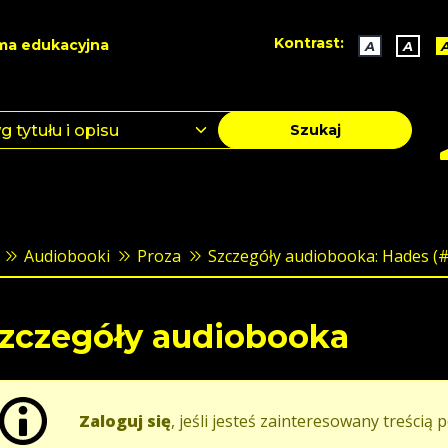
Kontrast:
ma edukacyjna
A
A
Szukaj
Audiobooki
Proza
Szczegóły audiobooka: Hades (#1)
zczegóły audiobooka
Zaloguj się
, jeśli jesteś zainteresowany treścią p