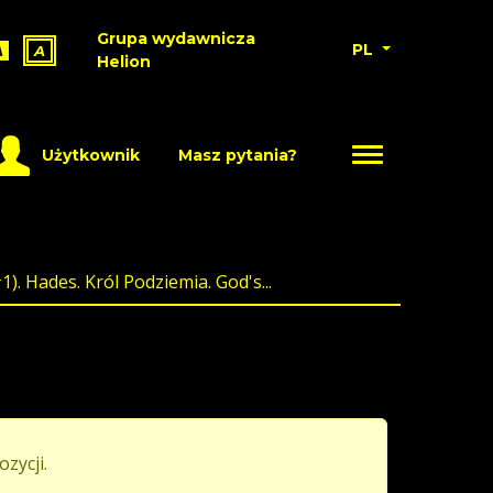
Grupa wydawnicza
PL
A
A
Helion
Użytkownik
Masz pytania?
. Hades. Król Podziemia. God's...
ozycji.