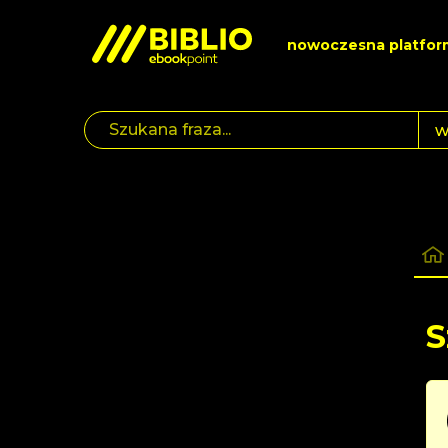
nowoczesna platfor
S