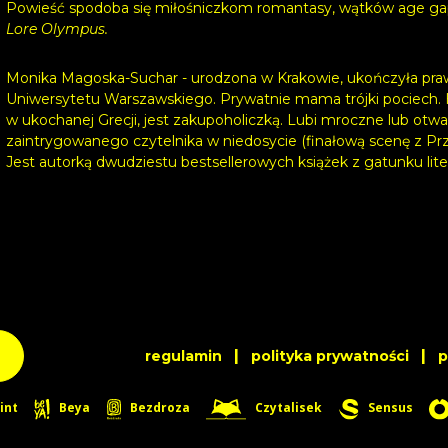
Powieść spodoba się miłośniczkom romantasy, wątków age gap i 
Lore Olympus.
Monika Magoska-Suchar - urodzona w Krakowie, ukończyła praw
Uniwersytetu Warszawskiego. Prywatnie mama trójki pociech. H
w ukochanej Grecji, jest zakupoholiczką. Lubi mroczne lub otw
zaintrygowanego czytelnika w niedosycie (finałową scenę z Pr
Jest autorką dwudziestu bestsellerowych książek z gatunku liter
|
|
regulamin
polityka prywatności
int
Beya
Bezdroza
Czytalisek
Sensus