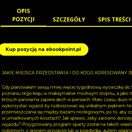
OPIS
POZYCJI
SZCZEGÓŁY
SPIS TREŚCI
Kup pozycję na ebookpoint.pl
JAKIE MIEJSCA PRZEDSTAWIA I DO KOGO ADRESOWANY 
Gdy planowałam swoją mniej więcej tygodniową wycieczkę do Sz
poznaniu tego kraju w maksymalnie możliwym stopniu, a jako mi
których panorama zapiera dech w piersiach. Mało czasu, dużo mi
wykorzystać wyjazd, by rozkoszować się unikalnym pięknem te
przemieszczania się między bazami noclegowymi, po to, aby zob
w umiarkowanych kosztach? Jak sprawić, żeby zarówno dorosłym
wyjazdu? Przygotowany program oparty został na takich właś
rodzinnym, z gronem przyjaciół lub w pojedynkę, autem włas