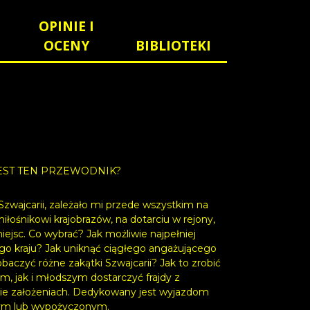
OPINIE I
OCENY
BIBLIOTEKI
JEST TEN PRZEWODNIK?
wajcarii, zależało mi przede wszystkim na
łośnikowi krajobrazów, na dotarciu w rejony,
ejsc. Co wybrać? Jak możliwie najpełniej
go kraju? Jak uniknąć ciągłego angażującego
aczyć różne zakątki Szwajcarii? Jak to zrobić
, jak i młodszym dostarczyć frajdy z
nie założeniach. Dedykowany jest wyjazdom
nym lub wypożyczonym.