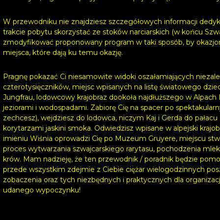
W przewodniku nie znajdziesz szczegółowych informacji dedyko
trakcie pobytu skorzystać ze stoków narciarskich (w końcu Szwajc
zmodyfikować proponowany program w taki sposób, by okazjon
miejsca, które dają ku temu okazję.
Pragnę pokazać Ci niesamowite widoki oszałamiających niezależ
czterotysięczników, miejsc wpisanych na listę światowego dz
Jungfrau, lodowcowy krajobraz dookoła najdłuższego w Alpach 
jeziorami i wodospadami. Zabiorę Cię na spacer po spektakularn
zechcesz), wejdziesz do lodowca, niczym Kaj i Gerda do pałacu 
korytarzami jaskini smoka. Odwiedzisz wpisane w alpejski kraj
imieniu Wiśnia oprowadzi Cię po Muzeum Gruyere, miejscu stw
proces wytwarzania szwajcarskiego rarytasu, pochodzenia mlek
krów. Mam nadzieję, że ten przewodnik / poradnik będzie pomo
przede wszystkim zdejmie z Ciebie ciężar wielogodzinnych pos
zobaczenia oraz tych niezbędnych i praktycznych dla organizacj
udanego wypoczynku!