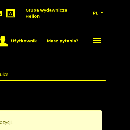
Grupa wydawnicza
PL
A
A
Helion
Użytkownik
Masz pytania?
ułce
ozycji.