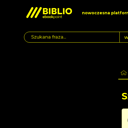
nowoczesna platfor
S