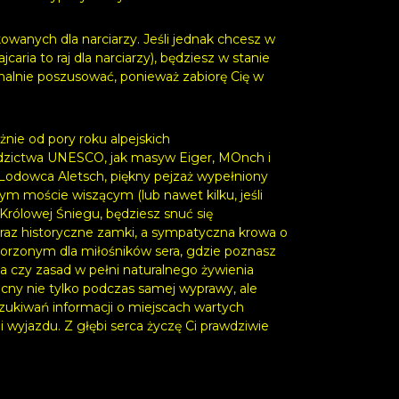
wanych dla narciarzy. Jeśli jednak chcesz w
aria to raj dla narciarzy), będziesz w stanie
alnie poszusować, ponieważ zabiorę Cię w
nie od pory roku alpejskich
iedzictwa UNESCO, jak masyw Eiger, MOnch i
Lodowca Aletsch, piękny pejzaż wypełniony
ym moście wiszącym (lub nawet kilku, jeśli
Królowej Śniegu, będziesz snuć się
obraz historyczne zamki, a sympatyczna krowa o
orzonym dla miłośników sera, gdzie poznasz
a czy zasad w pełni naturalnego żywienia
cny nie tylko podczas samej wyprawy, ale
zukiwań informacji o miejscach wartych
i wyjazdu. Z głębi serca życzę Ci prawdziwie