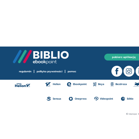
pobierz aplikację
|
|
regulamin
polityka prywatności
pomoc
Helion
Ebookpoint
Beya
Bezdroza
Sensus
Onepress
Videopoint
Editio
© Helion 1