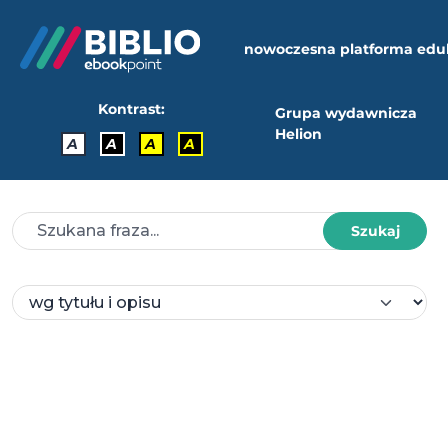
nowoczesna platforma edu
Kontrast:
Grupa wydawnicza
Helion
A
A
A
A
Szukaj