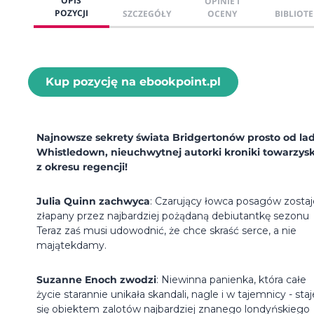
OPIS
OPINIE I
POZYCJI
SZCZEGÓŁY
OCENY
BIBLIOTE
Kup pozycję na ebookpoint.pl
Najnowsze sekrety świata Bridgertonów prosto od la
Whistledown, nieuchwytnej autorki kroniki towarzysk
z okresu regencji!
Julia Quinn zachwyca
: Czarujący łowca posagów zostaj
złapany przez najbardziej pożądaną debiutantkę sezonu
Teraz zaś musi udowodnić, że chce skraść serce, a nie
majątekdamy.
Suzanne Enoch zwodzi
: Niewinna panienka, która całe
życie starannie unikała skandali, nagle i w tajemnicy - staj
się obiektem zalotów najbardziej znanego londyńskiego