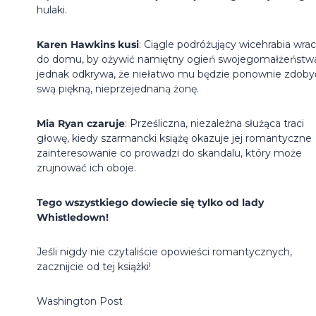
hulaki.
Karen Hawkins kusi
: Ciągle podróżujący wicehrabia wra
do domu, by ożywić namiętny ogień swojegomałżeństw
jednak odkrywa, że niełatwo mu będzie ponownie zdoby
swą piękną, nieprzejednaną żonę.
Mia Ryan czaruje
: Prześliczna, niezależna służąca traci
głowę, kiedy szarmancki książę okazuje jej romantyczne
zainteresowanie co prowadzi do skandalu, który może
zrujnować ich oboje.
Tego wszystkiego dowiecie się tylko od lady
Whistledown!
Jeśli nigdy nie czytaliście opowieści romantycznych,
zacznijcie od tej książki!
Washington Post