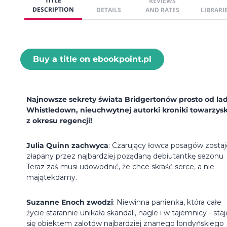
TITLE
REVIEWS
DESCRIPTION
DETAILS
AND RATES
LIBRARI
Buy a title on ebookpoint.pl
Najnowsze sekrety świata Bridgertonów prosto od la
Whistledown, nieuchwytnej autorki kroniki towarzysk
z okresu regencji!
Julia Quinn zachwyca
: Czarujący łowca posagów zostaj
złapany przez najbardziej pożądaną debiutantkę sezonu
Teraz zaś musi udowodnić, że chce skraść serce, a nie
majątekdamy.
Suzanne Enoch zwodzi
: Niewinna panienka, która całe
życie starannie unikała skandali, nagle i w tajemnicy - staj
się obiektem zalotów najbardziej znanego londyńskiego