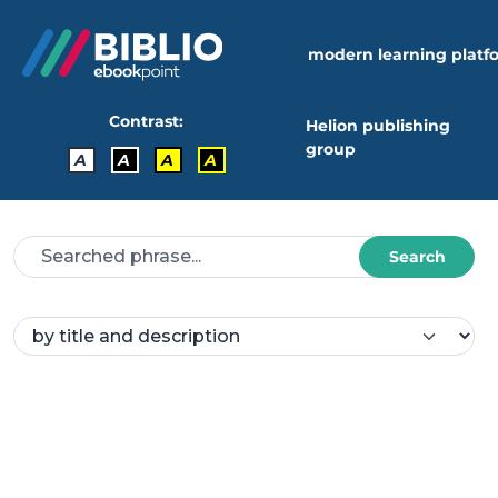
modern learning platf
Contrast:
Helion publishing
group
A
A
A
A
Search