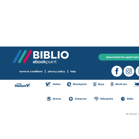
download the applicati
|
|
terms & conditions
privacy policy
help
Helion
Ebookpoint
Beya
Bezdroza
Sensus
Onepress
Videopoint
Editio
© Helion 1