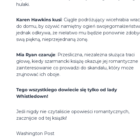
hulaki.
Karen Hawkins kusi
: Ciągle podróżujący wicehrabia wra
do domu, by ożywić namiętny ogień swojegomałżeństw
jednak odkrywa, że niełatwo mu będzie ponownie zdoby
swą piękną, nieprzejednaną żonę.
Mia Ryan czaruje
: Prześliczna, niezależna służąca traci
głowę, kiedy szarmancki książę okazuje jej romantyczne
zainteresowanie co prowadzi do skandalu, który może
zrujnować ich oboje.
Tego wszystkiego dowiecie się tylko od lady
Whistledown!
Jeśli nigdy nie czytaliście opowieści romantycznych,
zacznijcie od tej książki!
Washington Post