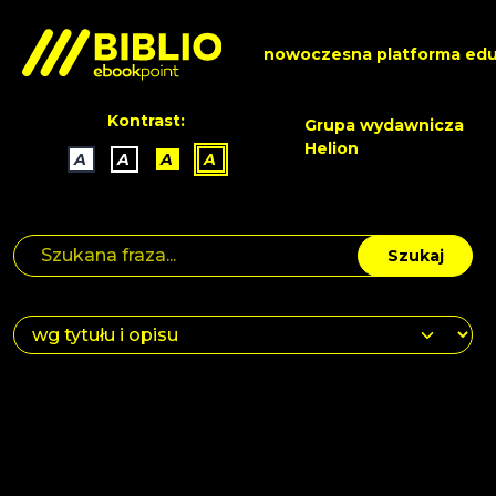
nowoczesna platforma edu
Kontrast:
Grupa wydawnicza
Helion
A
A
A
A
Szukaj