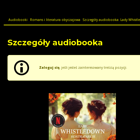
Audiobooki
Romans i literatura obyczajowa
Szczegóły audiobooka: Lady Whistl
Szczegóły audiobooka
Zaloguj się
, jeśli jesteś zainteresowany treścią pozycji.