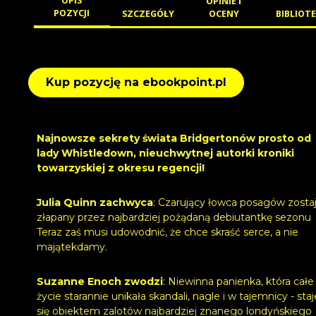
OPIS
OPINIE I
POZYCJI
SZCZEGÓŁY
OCENY
BIBLIOTE
Kup pozycję na ebookpoint.pl
Najnowsze sekrety świata Bridgertonów prosto od
lady Whistledown, nieuchwytnej autorki kroniki
towarzyskiej z okresu regencji!
Julia Quinn zachwyca
: Czarujący łowca posagów zosta
złapany przez najbardziej pożądaną debiutantkę sezonu
Teraz zaś musi udowodnić, że chce skraść serce, a nie
majątekdamy.
Suzanne Enoch zwodzi
: Niewinna panienka, która całe
życie starannie unikała skandali, nagle i w tajemnicy - staj
się obiektem zalotów najbardziej znanego londyńskiego