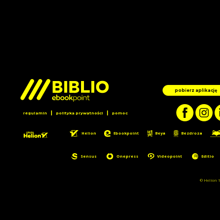
pobierz aplikację
|
|
regulamin
polityka prywatności
pomoc
Helion
Ebookpoint
Beya
Bezdroza
Sensus
Onepress
Videopoint
Editio
© Helion 1