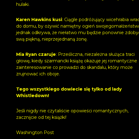
hulaki.
Karen Hawkins kusi
: Ciągle podróżujący wicehrabia wra
do domu, by ożywić namiętny ogień swojegomałżeństw
jednak odkrywa, że niełatwo mu będzie ponownie zdoby
swą piękną, nieprzejednaną żonę.
Mia Ryan czaruje
: Prześliczna, niezależna służąca traci
głowę, kiedy szarmancki książę okazuje jej romantyczne
zainteresowanie co prowadzi do skandalu, który może
zrujnować ich oboje.
Tego wszystkiego dowiecie się tylko od lady
Whistledown!
Jeśli nigdy nie czytaliście opowieści romantycznych,
zacznijcie od tej książki!
Washington Post