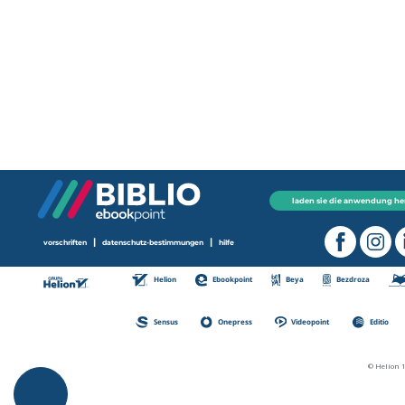
laden sie die anwendung he
|
|
vorschriften
datenschutz-bestimmungen
hilfe
Helion
Ebookpoint
Beya
Bezdroza
Sensus
Onepress
Videopoint
Editio
© Helion 1