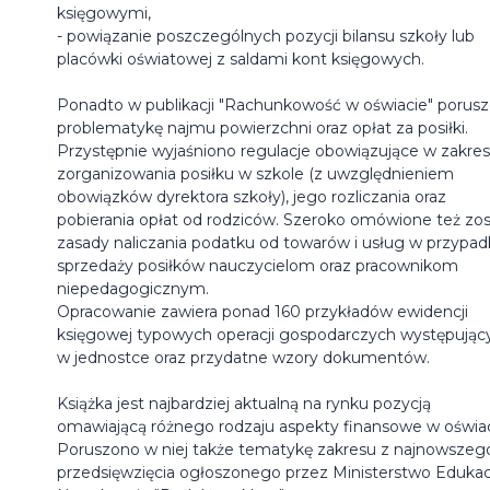
księgowymi,
- powiązanie poszczególnych pozycji bilansu szkoły lub
placówki oświatowej z saldami kont księgowych.
Ponadto w publikacji "Rachunkowość w oświacie" porus
problematykę najmu powierzchni oraz opłat za posiłki.
Przystępnie wyjaśniono regulacje obowiązujące w zakres
zorganizowania posiłku w szkole (z uwzględnieniem
obowiązków dyrektora szkoły), jego rozliczania oraz
pobierania opłat od rodziców. Szeroko omówione też zos
zasady naliczania podatku od towarów i usług w przypa
sprzedaży posiłków nauczycielom oraz pracownikom
niepedagogicznym.
Opracowanie zawiera ponad 160 przykładów ewidencji
księgowej typowych operacji gospodarczych występując
w jednostce oraz przydatne wzory dokumentów.
Książka jest najbardziej aktualną na rynku pozycją
omawiającą różnego rodzaju aspekty finansowe w oświac
Poruszono w niej także tematykę zakresu z najnowszeg
przedsięwzięcia ogłoszonego przez Ministerstwo Edukac