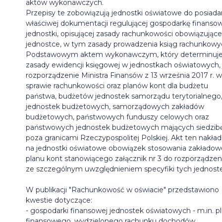
aktów wykonawczych.
Przepisy te zobowiązują jednostki oświatowe do posiada
właściwej dokumentacji regulującej gospodarkę finanso
jednostki, opisującej zasady rachunkowości obowiązując
jednostce, w tym zasady prowadzenia ksiąg rachunkowy
Podstawowym aktem wykonawczym, który determinuj
zasady ewidencji księgowej w jednostkach oświatowych, 
rozporządzenie Ministra Finansów z 13 września 2017 r. w
sprawie rachunkowości oraz planów kont dla budżetu
państwa, budżetów jednostek samorządu terytorialnego
jednostek budżetowych, samorządowych zakładów
budżetowych, państwowych funduszy celowych oraz
państwowych jednostek budżetowych mających siedzib
poza granicami Rzeczypospolitej Polskiej. Akt ten nakład
na jednostki oświatowe obowiązek stosowania zakłado
planu kont stanowiącego załącznik nr 3 do rozporządzeni
ze szczególnym uwzględnieniem specyfiki tych jednost
W publikacji "Rachunkowość w oświacie" przedstawiono
kwestie dotyczące:
- gospodarki finansowej jednostek oświatowych - m.in. p
finansowego, wydzielonego rachunku dochodów,