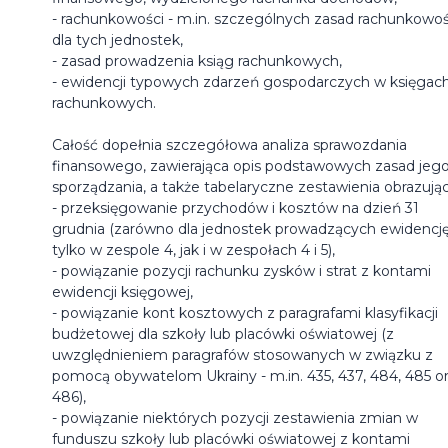
- rachunkowości - m.in. szczególnych zasad rachunkowoś
dla tych jednostek,
- zasad prowadzenia ksiąg rachunkowych,
- ewidencji typowych zdarzeń gospodarczych w księgac
rachunkowych.
Całość dopełnia szczegółowa analiza sprawozdania
finansowego, zawierająca opis podstawowych zasad jeg
sporządzania, a także tabelaryczne zestawienia obrazując
- przeksięgowanie przychodów i kosztów na dzień 31
grudnia (zarówno dla jednostek prowadzących ewidencj
tylko w zespole 4, jak i w zespołach 4 i 5),
- powiązanie pozycji rachunku zysków i strat z kontami
ewidencji księgowej,
- powiązanie kont kosztowych z paragrafami klasyfikacji
budżetowej dla szkoły lub placówki oświatowej (z
uwzględnieniem paragrafów stosowanych w związku z
pomocą obywatelom Ukrainy - m.in. 435, 437, 484, 485 o
486),
- powiązanie niektórych pozycji zestawienia zmian w
funduszu szkoły lub placówki oświatowej z kontami