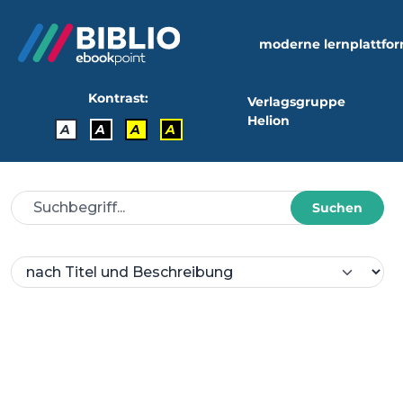
moderne lernplattfo
Kontrast:
Verlagsgruppe
Helion
A
A
A
A
Suchen