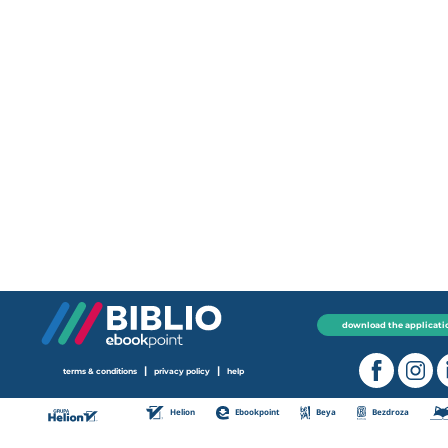
download the applicati
|
|
terms & conditions
privacy policy
help
Helion
Ebookpoint
Beya
Bezdroza