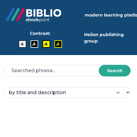
modern learning platf
Contrast:
Helion publishing
group
A
A
A
A
Search