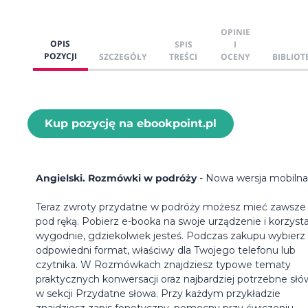
OPINIE
OPIS
SPIS
I
POZYCJI
SZCZEGÓŁY
TREŚCI
OCENY
BIBLIOT
Kup pozycję na ebookpoint.pl
Angielski. Rozmówki w podróży
- Nowa wersja mobilna
Teraz zwroty przydatne w podróży możesz mieć zawsze
pod ręką. Pobierz e-booka na swoje urządzenie i korzysta
wygodnie, gdziekolwiek jesteś. Podczas zakupu wybierz
odpowiedni format, właściwy dla Twojego telefonu lub
czytnika. W Rozmówkach znajdziesz typowe tematy
praktycznych konwersacji oraz najbardziej potrzebne sł
w sekcji Przydatne słowa. Przy każdym przykładzie
znajdziesz zapis fonetyczny, pomocny przy ćwiczeniu