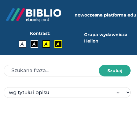
nowoczesna platforma edu
Kontrast:
Grupa wydawnicza
Helion
A
A
A
A
Szukaj