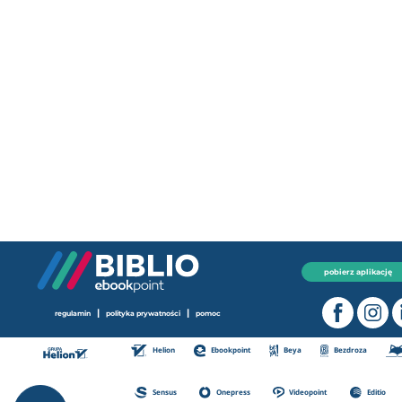
pobierz aplikację
|
|
regulamin
polityka prywatności
pomoc
Helion
Ebookpoint
Beya
Bezdroza
Sensus
Onepress
Videopoint
Editio