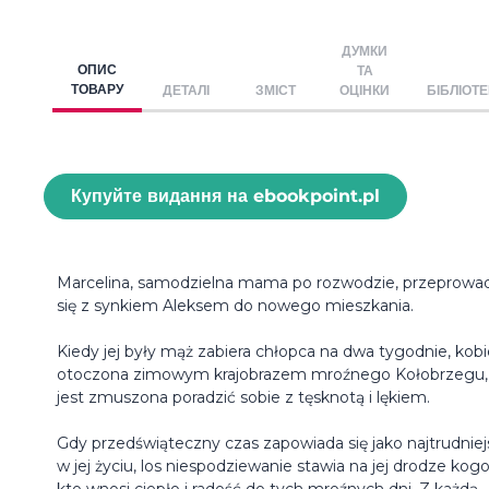
ДУМКИ
ОПИС
ТА
ТОВАРУ
ДЕТАЛІ
ЗМІСТ
ОЦІНКИ
БІБЛІОТ
Купуйте видання на ebookpoint.pl
Marcelina, samodzielna mama po rozwodzie, przeprowa
się z synkiem Aleksem do nowego mieszkania.
Kiedy jej były mąż zabiera chłopca na dwa tygodnie, kobi
otoczona zimowym krajobrazem mroźnego Kołobrzegu,
jest zmuszona poradzić sobie z tęsknotą i lękiem.
Gdy przedświąteczny czas zapowiada się jako najtrudniej
w jej życiu, los niespodziewanie stawia na jej drodze kogo
kto wnosi ciepło i radość do tych mroźnych dni. Z każdą