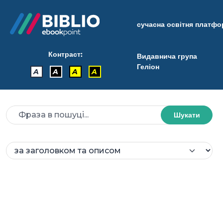
сучасна освітня платф
Контраст:
Видавнича група
Геліон
A
A
A
A
Шукати