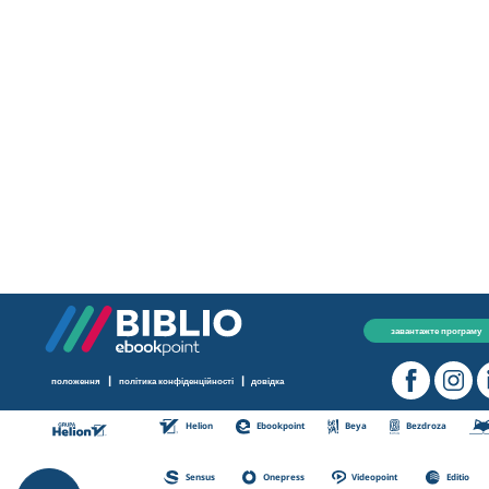
завантажте програму
|
|
положення
політика конфіденційності
довідка
Helion
Ebookpoint
Beya
Bezdroza
Sensus
Onepress
Videopoint
Editio