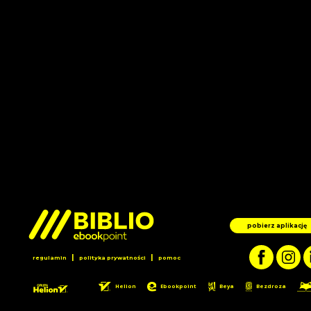
pobierz aplikację
|
|
regulamin
polityka prywatności
pomoc
Helion
Ebookpoint
Beya
Bezdroza