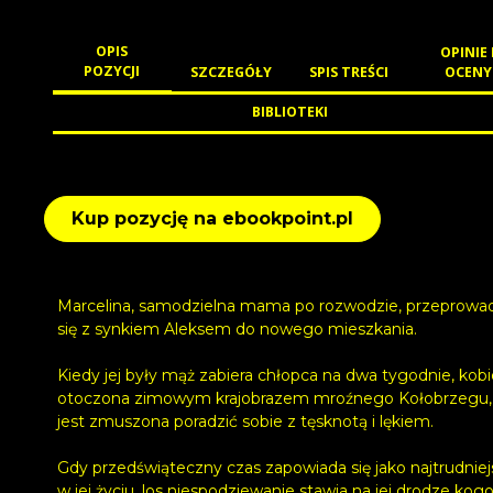
OPIS
OPINIE 
POZYCJI
SZCZEGÓŁY
SPIS TREŚCI
OCENY
BIBLIOTEKI
Kup pozycję na ebookpoint.pl
Marcelina, samodzielna mama po rozwodzie, przeprowa
się z synkiem Aleksem do nowego mieszkania.
Kiedy jej były mąż zabiera chłopca na dwa tygodnie, kobi
otoczona zimowym krajobrazem mroźnego Kołobrzegu,
jest zmuszona poradzić sobie z tęsknotą i lękiem.
Gdy przedświąteczny czas zapowiada się jako najtrudniej
w jej życiu, los niespodziewanie stawia na jej drodze kogo