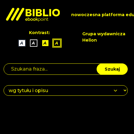
nowoczesna platforma edu
Kontrast:
Grupa wydawnicza
Helion
A
A
A
A
Szukaj