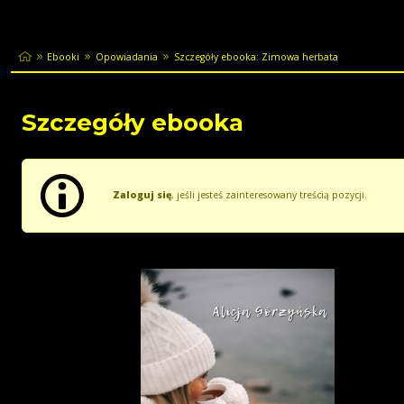
Ebooki
Opowiadania
Szczegóły ebooka: Zimowa herbata
Szczegóły ebooka
Zaloguj się
, jeśli jesteś zainteresowany treścią pozycji.