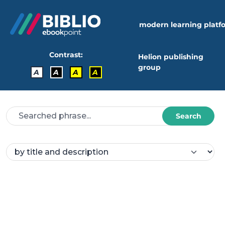
modern learning platf
Contrast:
Helion publishing
group
A
A
A
A
Search