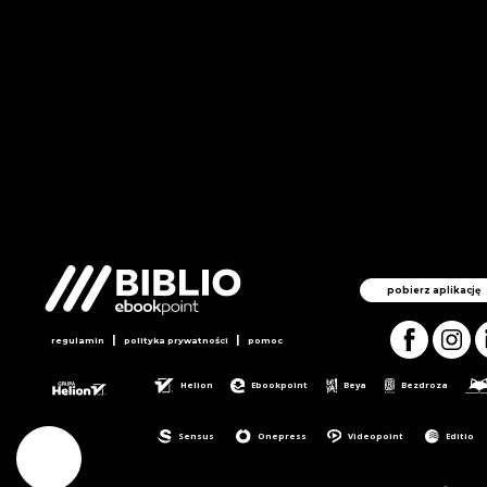
pobierz aplikację
|
|
regulamin
polityka prywatności
pomoc
Helion
Ebookpoint
Beya
Bezdroza
Sensus
Onepress
Videopoint
Editio