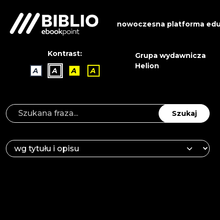
nowoczesna platforma edu
Kontrast:
Grupa wydawnicza
Helion
A
A
A
A
Szukaj