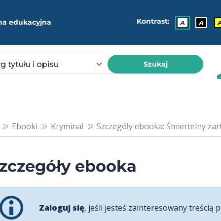
Kontrast:
ma edukacyjna
A
A
Szukaj
Ebooki
Kryminał
Szczegóły ebooka: Śmiertelny żar
zczegóły ebooka
Zaloguj się
, jeśli jesteś zainteresowany treścią p