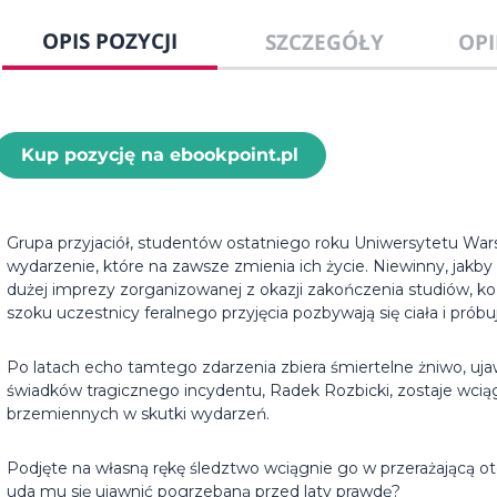
OPIS POZYCJI
SZCZEGÓŁY
OPI
Kup pozycję na ebookpoint.pl
Grupa przyjaciół, studentów ostatniego roku Uniwersytetu Wa
wydarzenie, które na zawsze zmienia ich życie. Niewinny, jakb
dużej imprezy zorganizowanej z okazji zakończenia studiów, k
szoku uczestnicy feralnego przyjęcia pozbywają się ciała i pró
Po latach echo tamtego zdarzenia zbiera śmiertelne żniwo, uja
świadków tragicznego incydentu, Radek Rozbicki, zostaje wciąg
brzemiennych w skutki wydarzeń.
Podjęte na własną rękę śledztwo wciągnie go w przerażającą o
uda mu się ujawnić pogrzebaną przed laty prawdę?