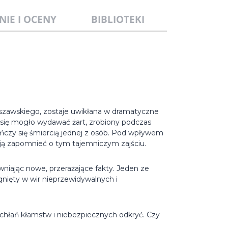
NIE I OCENY
BIBLIOTEKI
rszawskiego, zostaje uwikłana w dramatyczne
y się mogło wydawać żart, zrobiony podczas
ończy się śmiercią jednej z osób. Pod wpływem
bują zapomnieć o tym tajemniczym zajściu.
wniając nowe, przerażające fakty. Jeden ze
nięty w wir nieprzewidywalnych i
tchłań kłamstw i niebezpiecznych odkryć. Czy