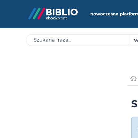
nowoczesna platfor
S