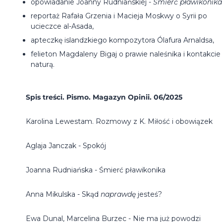
opowiadanie Joanny Rudniańskiej -
Śmierć pławikonik
reportaż Rafała Grzenia i Macieja Moskwy o Syrii po
ucieczce al-Asada,
apteczkę islandzkiego kompozytora Ólafura Arnaldsa,
felieton Magdaleny Bigaj o prawie naleśnika i kontakcie
naturą.
Spis treści. Pismo. Magazyn Opinii. 06/2025
Karolina Lewestam. Rozmowy z K. Miłość i obowiązek
Aglaja Janczak - Spokój
Joanna Rudniańska - Śmierć pławikonika
Anna Mikulska - Skąd
naprawdę
jesteś?
Ewa Dunal, Marcelina Burzec - Nie ma już powodzi