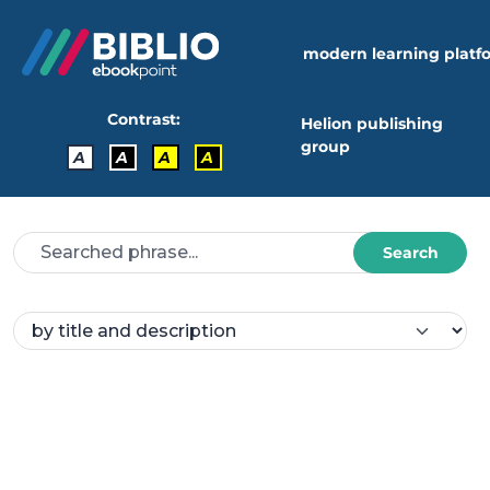
modern learning platf
Contrast:
Helion publishing
group
A
A
A
A
Search