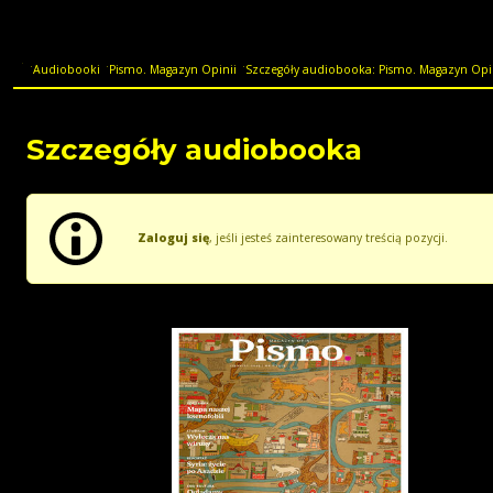
Audiobooki
Pismo. Magazyn Opinii
Szczegóły audiobooka: Pismo. Magazyn Opi
Szczegóły audiobooka
Zaloguj się
, jeśli jesteś zainteresowany treścią pozycji.