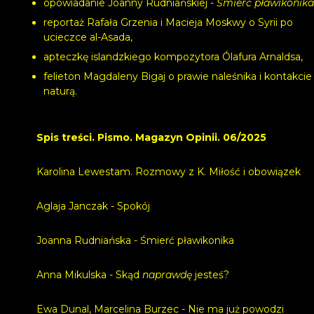
opowiadanie Joanny Rudniańskiej -
Śmierć pławikonik
reportaż Rafała Grzenia i Macieja Moskwy o Syrii po
ucieczce al-Asada,
apteczkę islandzkiego kompozytora Ólafura Arnaldsa,
felieton Magdaleny Bigaj o prawie naleśnika i kontakcie
naturą.
Spis treści. Pismo. Magazyn Opinii. 06/2025
Karolina Lewestam. Rozmowy z K. Miłość i obowiązek
Aglaja Janczak - Spokój
Joanna Rudniańska - Śmierć pławikonika
Anna Mikulska - Skąd
naprawdę
jesteś?
Ewa Dunal, Marcelina Burzec - Nie ma już powodzi