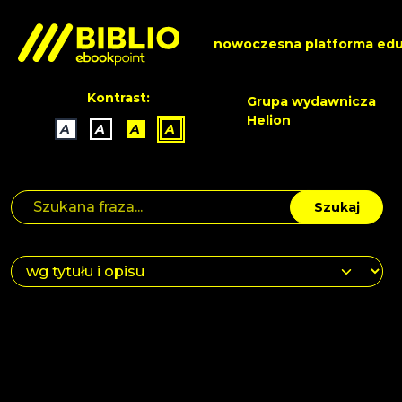
nowoczesna platforma edu
Kontrast:
Grupa wydawnicza
Helion
A
A
A
A
Szukaj