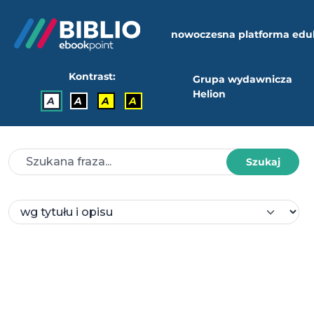
nowoczesna platforma edu
Kontrast:
Grupa wydawnicza
Helion
A
A
A
A
Szukaj