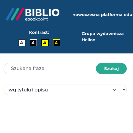
nowoczesna platforma edu
Kontrast:
Grupa wydawnicza
Helion
A
A
A
A
Szukaj