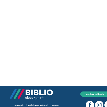
pobierz aplikację
|
|
regulamin
polityka prywatności
pomoc