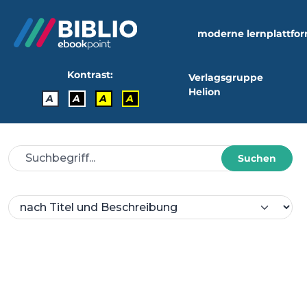
moderne lernplattfo
Kontrast:
Verlagsgruppe
Helion
A
A
A
A
Suchen