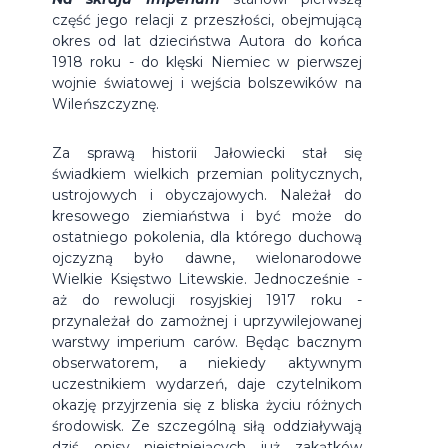
część jego relacji z przeszłości, obejmującą
okres od lat dzieciństwa Autora do końca
1918 roku - do klęski Niemiec w pierwszej
wojnie światowej i wejścia bolszewików na
Wileńszczyznę.
Za sprawą historii Jałowiecki stał się
świadkiem wielkich przemian politycznych,
ustrojowych i obyczajowych. Należał do
kresowego ziemiaństwa i być może do
ostatniego pokolenia, dla którego duchową
ojczyzną było dawne, wielonarodowe
Wielkie Księstwo Litewskie. Jednocześnie -
aż do rewolucji rosyjskiej 1917 roku -
przynależał do zamożnej i uprzywilejowanej
warstwy imperium carów. Będąc bacznym
obserwatorem, a niekiedy aktywnym
uczestnikiem wydarzeń, daje czytelnikom
okazję przyjrzenia się z bliska życiu różnych
środowisk. Ze szczególną siłą oddziaływają
dziś opisy nieistniejących już zakątków