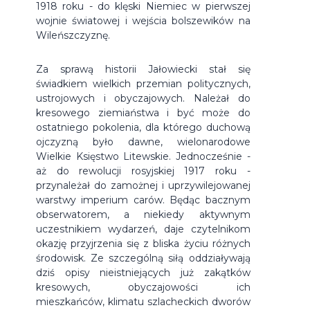
1918 roku - do klęski Niemiec w pierwszej
wojnie światowej i wejścia bolszewików na
Wileńszczyznę.
Za sprawą historii Jałowiecki stał się
świadkiem wielkich przemian politycznych,
ustrojowych i obyczajowych. Należał do
kresowego ziemiaństwa i być może do
ostatniego pokolenia, dla którego duchową
ojczyzną było dawne, wielonarodowe
Wielkie Księstwo Litewskie. Jednocześnie -
aż do rewolucji rosyjskiej 1917 roku -
przynależał do zamożnej i uprzywilejowanej
warstwy imperium carów. Będąc bacznym
obserwatorem, a niekiedy aktywnym
uczestnikiem wydarzeń, daje czytelnikom
okazję przyjrzenia się z bliska życiu różnych
środowisk. Ze szczególną siłą oddziaływają
dziś opisy nieistniejących już zakątków
kresowych, obyczajowości ich
mieszkańców, klimatu szlacheckich dworów