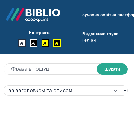
сучасна освітня платф
Контраст:
Видавнича група
Геліон
A
A
A
A
Шукати