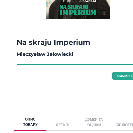
Na skraju Imperium
Mieczysław Jałowiecki
AУДІОКНИГА
ОПИС
ДУМКИ ТА
ТОВАРУ
ДЕТАЛІ
ОЦІНКИ
БІБЛІОТЕ