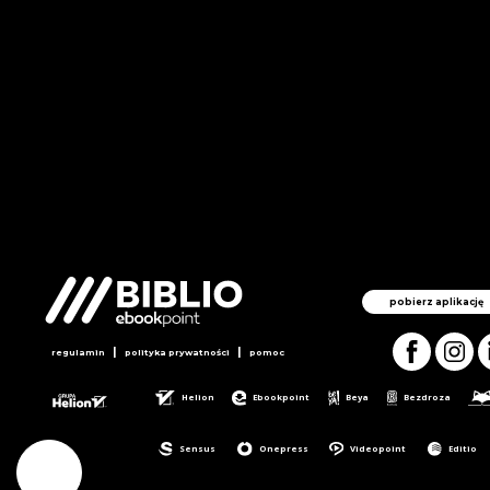
pobierz aplikację
|
|
regulamin
polityka prywatności
pomoc
Helion
Ebookpoint
Beya
Bezdroza
Sensus
Onepress
Videopoint
Editio