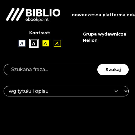
nowoczesna platforma edu
Kontrast:
Grupa wydawnicza
Helion
A
A
A
A
Szukaj