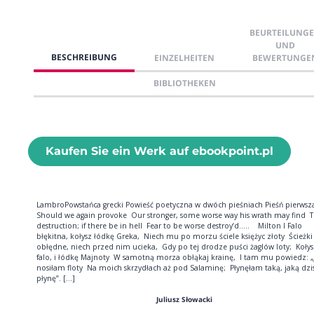
BEURTEILUNG
UND
BESCHREIBUNG
EINZELHEITEN
BEWERTUNGE
BIBLIOTHEKEN
Kaufen Sie ein Werk auf ebookpoint.pl
LambroPowstańca grecki Powieść poetyczna w dwóch pieśniach Pieśń pierwsza 
Should we again provoke Our stronger, some worse way his wrath may find T
destruction; if there be in hell Fear to be worse destroy’d..... Milton I Falo
błękitna, kołysz łódkę Greka, Niech mu po morzu ściele księżyc złoty Ścieżki
obłędne, niech przed nim ucieka, Gdy po tej drodze puści żaglów loty; Kołys
falo, i łódkę Majnoty W samotną morza obłąkaj krainę, I tam mu powiedz: „
nosiłam floty Na moich skrzydłach aż pod Salaminę; Płynęłam taką, jaką dzis
płynę”. [...]
Juliusz Słowacki