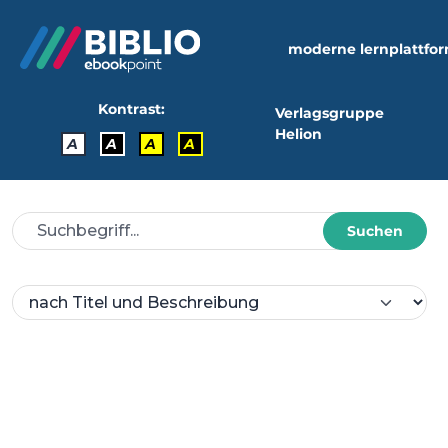
moderne lernplattfo
Kontrast:
Verlagsgruppe
Helion
A
A
A
A
Suchen