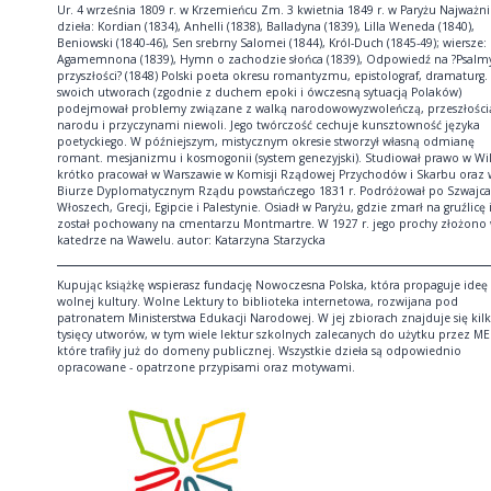
Ur. 4 września 1809 r. w Krzemieńcu Zm. 3 kwietnia 1849 r. w Paryżu Najważni
dzieła: Kordian (1834), Anhelli (1838), Balladyna (1839), Lilla Weneda (1840),
Beniowski (1840-46), Sen srebrny Salomei (1844), Król-Duch (1845-49); wiersze:
Agamemnona (1839), Hymn o zachodzie słońca (1839), Odpowiedź na ?Psalm
przyszłości? (1848) Polski poeta okresu romantyzmu, epistolograf, dramaturg.
swoich utworach (zgodnie z duchem epoki i ówczesną sytuacją Polaków)
podejmował problemy związane z walką narodowowyzwoleńczą, przeszłości
narodu i przyczynami niewoli. Jego twórczość cechuje kunsztowność języka
poetyckiego. W późniejszym, mistycznym okresie stworzył własną odmianę
romant. mesjanizmu i kosmogonii (system genezyjski). Studiował prawo w Wil
krótko pracował w Warszawie w Komisji Rządowej Przychodów i Skarbu oraz 
Biurze Dyplomatycznym Rządu powstańczego 1831 r. Podróżował po Szwajcar
Włoszech, Grecji, Egipcie i Palestynie. Osiadł w Paryżu, gdzie zmarł na gruźlicę 
został pochowany na cmentarzu Montmartre. W 1927 r. jego prochy złożono
katedrze na Wawelu. autor: Katarzyna Starzycka
Kupując książkę wspierasz fundację Nowoczesna Polska, która propaguje ideę
wolnej kultury. Wolne Lektury to biblioteka internetowa, rozwijana pod
patronatem Ministerstwa Edukacji Narodowej. W jej zbiorach znajduje się kil
tysięcy utworów, w tym wiele lektur szkolnych zalecanych do użytku przez ME
które trafiły już do domeny publicznej. Wszystkie dzieła są odpowiednio
opracowane - opatrzone przypisami oraz motywami.