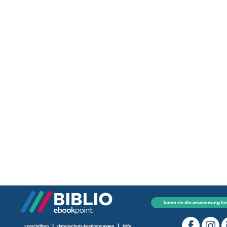
laden sie die anwendung he
|
|
vorschriften
datenschutz-bestimmungen
hilfe