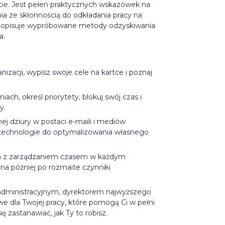
cie. Jest pełen praktycznych wskazówek na
ia ze skłonnością do odkładania pracy na
to opisuje wypróbowane metody odzyskiwania
a.
nizacji, wypisz swoje cele na kartce i poznaj
ach, określ priorytety, blokuj swój czas i
y.
nej dziury w postaci e-maili i mediów
technologie do optymalizowania własnego
m z zarządzaniem czasem w każdym
na później po rozmaite czynniki
 administracyjnym, dyrektorem najwyższego
e dla Twojej pracy, które pomogą Ci w pełni
 zastanawiać, jak Ty to robisz.