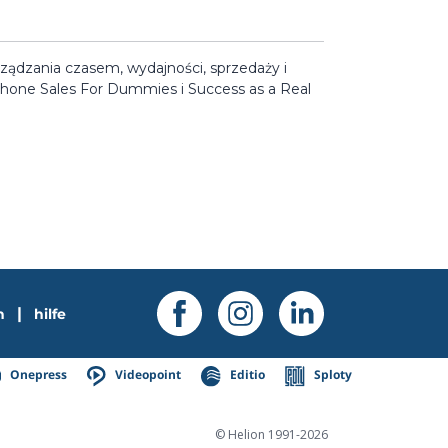
ządzania czasem, wydajności, sprzedaży i
phone Sales For Dummies i Success as a Real
|
n
hilfe
Onepress
Videopoint
Editio
Sploty
© Helion 1991-2026