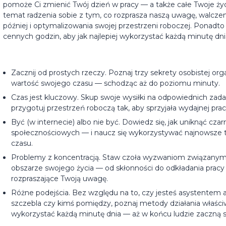
pomoże Ci zmienić Twój dzień w pracy — a także całe Twoje ży
temat radzenia sobie z tym, co rozprasza naszą uwagę, walczen
później i optymalizowania swojej przestrzeni roboczej. Ponad
cennych godzin, aby jak najlepiej wykorzystać każdą minutę dni
Zacznij od prostych rzeczy. Poznaj trzy sekrety osobistej orga
wartość swojego czasu — schodząc aż do poziomu minuty.
Czas jest kluczowy. Skup swoje wysiłki na odpowiednich zadani
przygotuj przestrzeń roboczą tak, aby sprzyjała wydajnej prac
Być (w internecie) albo nie być. Dowiedz się, jak uniknąć czar
społecznościowych — i naucz się wykorzystywać najnowsze 
czasu.
Problemy z koncentracją. Staw czoła wyzwaniom związany
obszarze swojego życia — od skłonności do odkładania pracy 
rozpraszające Twoją uwagę.
Różne podejścia. Bez względu na to, czy jesteś asystentem
szczebla czy kimś pomiędzy, poznaj metody działania właściw
wykorzystać każdą minutę dnia — aż w końcu ludzie zaczną się