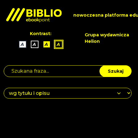
nowoczesna platforma edu
Kontrast:
Grupa wydawnicza
Helion
A
A
A
A
Szukaj