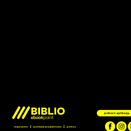
pobierz aplikację
|
|
regulamin
polityka prywatności
pomoc