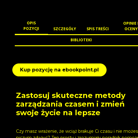
OPIS
OPINIE 
POZYCJI
SZCZEGÓŁY
SPIS TREŚCI
OCENY
BIBLIOTEKI
Kup pozycję na ebookpoint.pl
Zastosuj skuteczne metody
zarządzania czasem i zmień
swoje życie na lepsze
Czy masz wrażenie, że wciąż brakuje Ci czasu i nie możes
niczym zdążyć? Ten prosty i zrozumiały poradnik pomoże