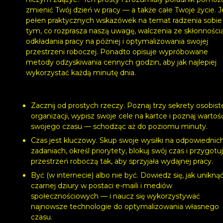
zmienić Twój dzień w pracy — a także całe Twoje życie. J
pełen praktycznych wskazówek na temat radzenia sobie
tym, co rozprasza naszą uwagę, walczenia ze skłonności
odkładania pracy na później i optymalizowania swojej
przestrzeni roboczej. Ponadto opisuje wypróbowane
metody odzyskiwania cennych godzin, aby jak najlepiej
wykorzystać każdą minutę dnia.
Zacznij od prostych rzeczy. Poznaj trzy sekrety osobist
organizacji, wypisz swoje cele na kartce i poznaj wartoś
swojego czasu — schodząc aż do poziomu minuty.
Czas jest kluczowy. Skup swoje wysiłki na odpowiednic
zadaniach, określ priorytety, blokuj swój czas i przygotu
przestrzeń roboczą tak, aby sprzyjała wydajnej pracy.
Być (w internecie) albo nie być. Dowiedz się, jak unikną
czarnej dziury w postaci e-maili i mediów
społecznościowych — i naucz się wykorzystywać
najnowsze technologie do optymalizowania własnego
czasu.