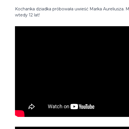
Kochanka dziadka próbowała uwieść Marka Aureliusza. M
wtedy 12 lat!