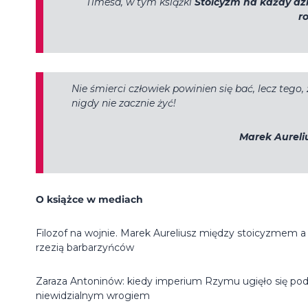
Timesa
, w tym książki
Stoicyzm na każdy dz
r
Nie śmierci człowiek powinien się bać, lecz tego, 
nigdy nie zacznie żyć!
Marek Aureli
O książce w mediach
Filozof na wojnie. Marek Aureliusz między stoicyzmem a
rzezią barbarzyńców
Zaraza Antoninów: kiedy imperium Rzymu ugięło się po
niewidzialnym wrogiem