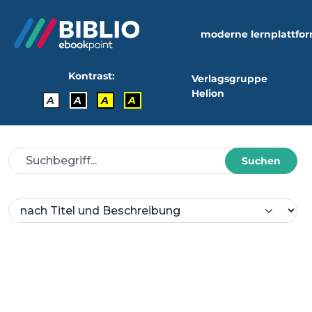
moderne lernplattfo
Kontrast:
Verlagsgruppe
Helion
A
A
A
A
Suchen