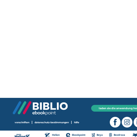
laden sie die anwendung he
|
|
vorschriften
datenschutz-bestimmungen
hilfe
Helion
Ebookpoint
Beya
Bezdroza