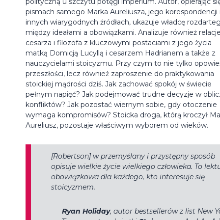
polityczną u szczytu potęgi imperium. Autor, opierając si
pismach samego Marka Aureliusza, jego korespondencji 
innych wiarygodnych źródłach, ukazuje władcę rozdarte
między ideałami a obowiązkami. Analizuje również relacj
cesarza i filozofa z kluczowymi postaciami z jego życia
matką Domicją Lucyllą i cesarzem Hadrianem a także z
nauczycielami stoicyzmu. Przy czym to nie tylko opowie
przeszłości, lecz również zaproszenie do praktykowania
stoickiej mądrości dziś. Jak zachować spokój w świecie
pełnym napięć? Jak podejmować trudne decyzje w oblic
konfliktów? Jak pozostać wiernym sobie, gdy otoczenie
wymaga kompromisów? Stoicka droga, którą kroczył Ma
Aureliusz, pozostaje właściwym wyborem od wieków.
[Robertson] w przemyślany i przystępny sposób
opisuje wielkie życie wielkiego człowieka. To lekt
obowiązkowa dla każdego, kto interesuje się
stoicyzmem.
Ryan Holiday
, autor bestsellerów z list
New Y