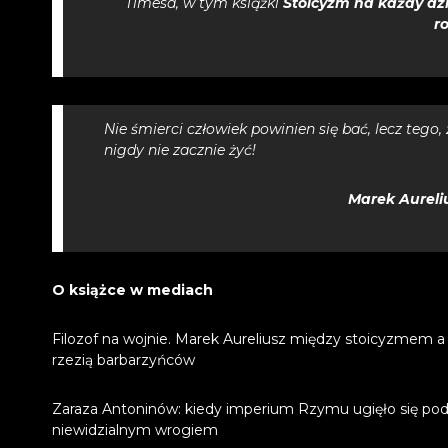
Timesa
, w tym książki
Stoicyzm na każdy dz
r
Nie śmierci człowiek powinien się bać, lecz tego, 
nigdy nie zacznie żyć!
Marek Aureli
O książce w mediach
Filozof na wojnie. Marek Aureliusz między stoicyzmem a
rzezią barbarzyńców
Zaraza Antoninów: kiedy imperium Rzymu ugięło się po
niewidzialnym wrogiem