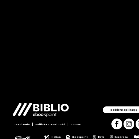
pobierz aplikację
|
|
regulamin
polityka prywatności
pomoc
Helion
Ebookpoint
Beya
Bezdroza