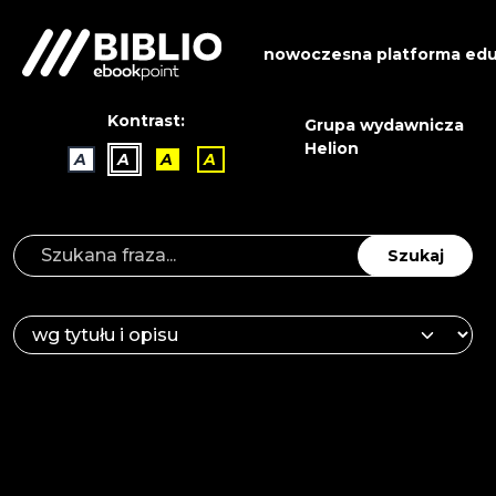
nowoczesna platforma edu
Kontrast:
Grupa wydawnicza
Helion
A
A
A
A
Szukaj