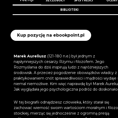
SZCZEGÓŁY
SPIS TREŚCI
OCENY
BIBLIOTEKI
Kup pozycję na ebookpoint.pl
Marek Aureliusz
(121-180 n.e.) był jednym z
najsłynniejszych cesarzy Rzymu i filozofem. Jego
Rozmyślania do dziś inspirują ludzi z najróżniejszych
środowisk. A przecież pogodzenie obowiązków władcy z
praktykowaniem cnót sprawiedliwości i mądrości wydaje 
niemal niemożliwe. Kim więc naprawdę był Marek Aureli
Jak wyglądała jego psychologiczna podróż do doskonało
W tej biografii odnajdziesz człowieka, który starał się
zachować wierność swoim wartościom moralnym i filozof
stoickiej, mierząc się jednocześnie z ogromną presją