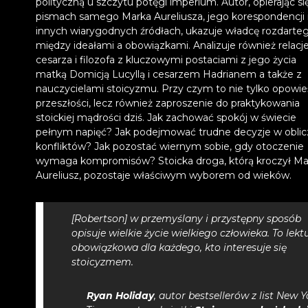
polityczną u szczytu potęgi imperium. Autor, opierając si
pismach samego Marka Aureliusza, jego korespondencji 
innych wiarygodnych źródłach, ukazuje władcę rozdarte
między ideałami a obowiązkami. Analizuje również relacj
cesarza i filozofa z kluczowymi postaciami z jego życia
matką Domicją Lucyllą i cesarzem Hadrianem a także z
nauczycielami stoicyzmu. Przy czym to nie tylko opowie
przeszłości, lecz również zaproszenie do praktykowania
stoickiej mądrości dziś. Jak zachować spokój w świecie
pełnym napięć? Jak podejmować trudne decyzje w oblic
konfliktów? Jak pozostać wiernym sobie, gdy otoczenie
wymaga kompromisów? Stoicka droga, którą kroczył Ma
Aureliusz, pozostaje właściwym wyborem od wieków.
[Robertson] w przemyślany i przystępny sposób
opisuje wielkie życie wielkiego człowieka. To lekt
obowiązkowa dla każdego, kto interesuje się
stoicyzmem.
Ryan Holiday
, autor bestsellerów z list
New Y