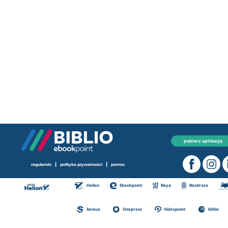
pobierz aplikację
|
|
regulamin
polityka prywatności
pomoc
Helion
Ebookpoint
Beya
Bezdroza
Sensus
Onepress
Videopoint
Editio