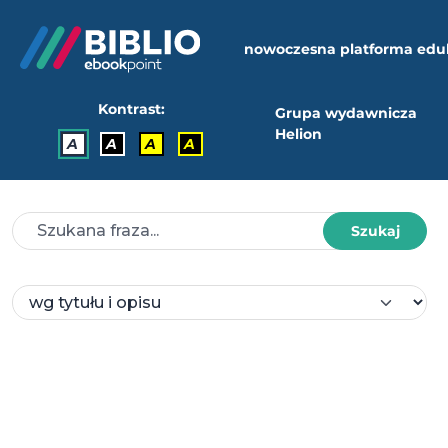
nowoczesna platforma edu
Kontrast:
Grupa wydawnicza
Helion
A
A
A
A
Szukaj