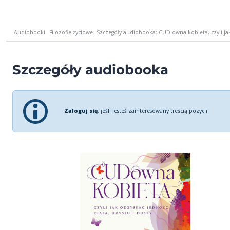
Audiobooki
Filozofie życiowe
Szczegóły audiobooka: CUD-owna kobieta, czyli jak
Szczegóły audiobooka
Zaloguj się
, jeśli jesteś zainteresowany treścią pozycji.