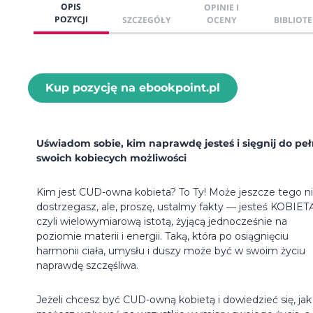
OPIS
OPINIE I
POZYCJI
SZCZEGÓŁY
OCENY
BIBLIOTE
Kup pozycję na ebookpoint.pl
Uświadom sobie, kim naprawdę jesteś i sięgnij do peł
swoich kobiecych możliwości
Kim jest CUD-owna kobieta? To Ty! Może jeszcze tego n
dostrzegasz, ale, proszę, ustalmy fakty ― jesteś KOBIETĄ
czyli wielowymiarową istotą, żyjącą jednocześnie na
poziomie materii i energii. Taką, która po osiągnięciu
harmonii ciała, umysłu i duszy może być w swoim życiu
naprawdę szczęśliwa.
Jeżeli chcesz być CUD-owną kobietą i dowiedzieć się, jak