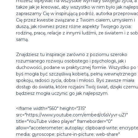
możesz wpływać na wszystkie wymiary swojego życia, a
także jak je kreować, aby wszystko w nim było jak najlep
zapraszamy Cię w inspirującą podróż. autorka przeprowad
Cię przez kwestie związane z Twoim ciałem, umysłem i
duszą, jak również przez różne aspekty Twojego życia:
rodzinę, pracę, relacje z innymi ludźmi, ze światem i z so
samą.
Znajdziesz tu inspiracje zarówno z poziomu szeroko
rozumianego rozwoju osobistego i psychologii, jak i
duchowości, podane w praktycznej formie. Wszystko po 
byś mogła być szczęśliwą kobietą, pełną wewnętrznego
spokoju, radości życia, dobra i miłości. Byś zawsze miała
dostęp do światła, które rozjaśni Twój świat, dzięki czem
będziesz mogła uczynić go jak najlepszym.
<iframe width="560" height="315"
src="https://www.youtube.com/embed/c6sVyvr-uZI"
title="YouTube video player" frameborder="0"
allow="accelerometer; autoplay; clipboard-write; encrypt
media; gyroscope; picture-in-picture; web-share"