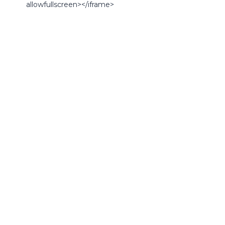
allowfullscreen></iframe>