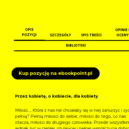
OPIS
OPINIE 
POZYCJI
SZCZEGÓŁY
SPIS TREŚCI
OCENY
BIBLIOTEKI
Kup pozycję na ebookpoint.pl
Przez kobietę, o kobiecie, dla kobiety
Miłość.... Która z nas nie chciałaby się w niej zanurzyć i żyć
pełnią? Pełnią miłości do siebie, miłości do tego, co nas
otacza, miłości do drugiego człowieka. Przede wszystki
jednak żyć w ciepłej, otulającej i pełnej współczucia dobr