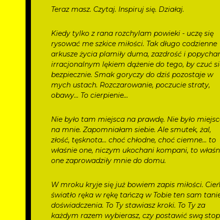
Teraz masz. Czytaj. Inspiruj się. Działaj.
Kiedy tylko z rana rozchylam powieki - uczę się
rysować me szkice miłości. Tak długo codzienne
arkusze życia plamiły duma, zazdrość i popycha
irracjonalnym lękiem dążenie do tego, by czuć s
bezpiecznie. Smak goryczy do dziś pozostaje w
mych ustach. Rozczarowanie, poczucie straty,
obawy... To cierpienie...
Nie było tam miejsca na prawdę. Nie było miejs
na mnie. Zapomniałam siebie. Ale smutek, żal,
złość, tęsknota... choć chłodne, choć ciemne... to
właśnie one, niczym ukochani kompani, to właśn
one zaprowadziły mnie do domu.
W mroku kryje się już bowiem zapis miłości. Cień
światło ręka w rękę tańczą w Tobie ten sam tani
doświadczenia. To Ty stawiasz kroki. To Ty za
każdym razem wybierasz, czy postawić swą sto