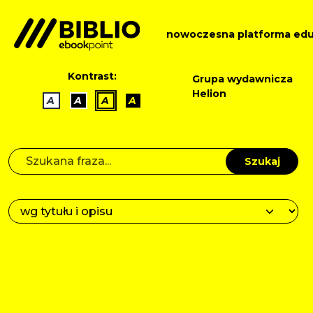
nowoczesna platforma edu
Kontrast:
Grupa wydawnicza
Helion
A
A
A
A
Szukaj