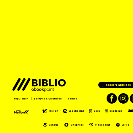
pobierz aplikację
|
|
regulamin
polityka prywatności
pomoc
Helion
Ebookpoint
Beya
Bezdroza
Sensus
Onepress
Videopoint
Editio