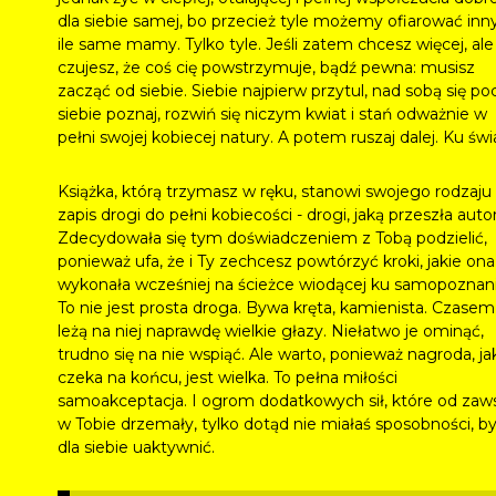
dla siebie samej, bo przecież tyle możemy ofiarować inn
ile same mamy. Tylko tyle. Jeśli zatem chcesz więcej, ale
czujesz, że coś cię powstrzymuje, bądź pewna: musisz
zacząć od siebie. Siebie najpierw przytul, nad sobą się poc
siebie poznaj, rozwiń się niczym kwiat i stań odważnie w
pełni swojej kobiecej natury. A potem ruszaj dalej. Ku świ
Książka, którą trzymasz w ręku, stanowi swojego rodzaju
zapis drogi do pełni kobiecości - drogi, jaką przeszła auto
Zdecydowała się tym doświadczeniem z Tobą podzielić,
ponieważ ufa, że i Ty zechcesz powtórzyć kroki, jakie ona
wykonała wcześniej na ścieżce wiodącej ku samopoznani
To nie jest prosta droga. Bywa kręta, kamienista. Czasem
leżą na niej naprawdę wielkie głazy. Niełatwo je ominąć,
trudno się na nie wspiąć. Ale warto, ponieważ nagroda, ja
czeka na końcu, jest wielka. To pełna miłości
samoakceptacja. I ogrom dodatkowych sił, które od zaw
w Tobie drzemały, tylko dotąd nie miałaś sposobności, by
dla siebie uaktywnić.