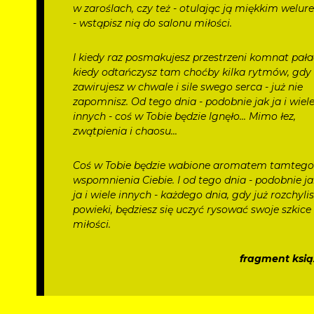
w zaroślach, czy też - otulając ją miękkim welu
- wstąpisz nią do salonu miłości.
I kiedy raz posmakujesz przestrzeni komnat pała
kiedy odtańczysz tam choćby kilka rytmów, gdy
zawirujesz w chwale i sile swego serca - już nie
zapomnisz. Od tego dnia - podobnie jak ja i wiel
innych - coś w Tobie będzie lgnęło... Mimo łez,
zwątpienia i chaosu...
Coś w Tobie będzie wabione aromatem tamteg
wspomnienia Ciebie. I od tego dnia - podobnie j
ja i wiele innych - każdego dnia, gdy już rozchyli
powieki, będziesz się uczyć rysować swoje szkice
miłości.
fragment ksią