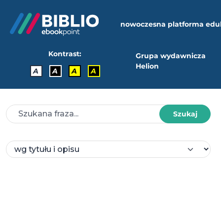
nowoczesna platforma edu
Kontrast:
Grupa wydawnicza
Helion
A
A
A
A
Szukaj