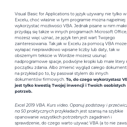
Visual Basic for Applications to język używany nie tylko w
Excelu, choć właśnie w tym programie można najpełniej
wykorzystać możliwości VBA. Jednak pisane w nim makr
przydają się także w innych programach Microsoft Office
możesz więc uznać, że język ten jest wart Twojego
zainteresowania. Tak jak w Excelu za pomocą VBA może
wyłapać nieprawidłowo wpisane liczby lub daty, tak w
obszernym tekście w Wordzie możesz usunąć
nadprogramowe spacje, podwójne kropki lub małe litery 
początku zdania. Albo zmienić wygląd całego dokumen
na przykład po to, by pasował stylem do innych
dokumentów firmowych.
To, do czego wykorzystasz V
jest tylko kwestią Twojej inwencji i Twoich osobistych
potrzeb.
Excel 2019 VBA. Kurs video. Opanuj podstawy i przećwicz
na 50 praktycznych
przykładach jest szansą na szybkie
opanowanie wszystkich potrzebnych zagadnień i
sprawdzenie, do czego warto używać VBA (a to nie zaw