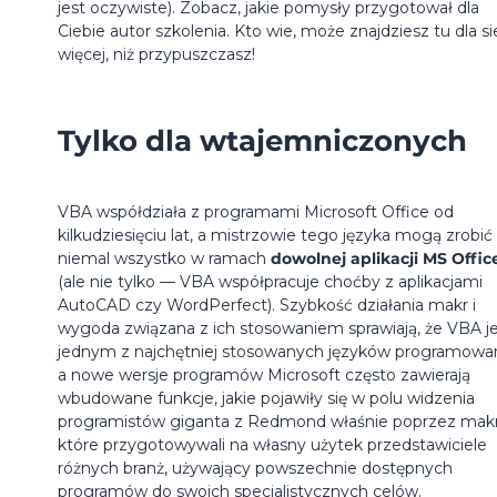
jest oczywiste). Zobacz, jakie pomysły przygotował dla
Ciebie autor szkolenia. Kto wie, może znajdziesz tu dla si
więcej, niż przypuszczasz!
Tylko dla wtajemniczonych
VBA współdziała z programami Microsoft Office od
kilkudziesięciu lat, a mistrzowie tego języka mogą zrobić
niemal wszystko w ramach
dowolnej aplikacji MS Offic
(ale nie tylko — VBA współpracuje choćby z aplikacjami
AutoCAD czy WordPerfect). Szybkość działania makr i
wygoda związana z ich stosowaniem sprawiają, że VBA j
jednym z najchętniej stosowanych języków programowan
a nowe wersje programów Microsoft często zawierają
wbudowane funkcje, jakie pojawiły się w polu widzenia
programistów giganta z Redmond właśnie poprzez makr
które przygotowywali na własny użytek przedstawiciele
różnych branż, używający powszechnie dostępnych
programów do swoich specjalistycznych celów.