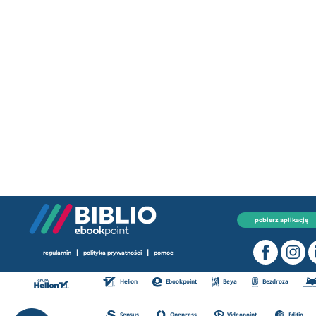
pobierz aplikację
|
|
regulamin
polityka prywatności
pomoc
Helion
Ebookpoint
Beya
Bezdroza
Sensus
Onepress
Videopoint
Editio