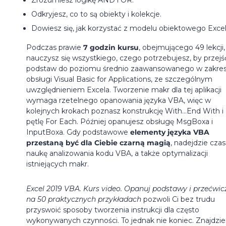
Odkryjesz, co to są obiekty i kolekcje.
Dowiesz się, jak korzystać z modelu obiektowego Excel
Podczas prawie
7 godzin kursu
, obejmującego 49 lekcji,
nauczysz się wszystkiego, czego potrzebujesz, by przejś
podstaw do poziomu średnio zaawansowanego w zakres
obsługi Visual Basic for Applications, ze szczególnym
uwzględnieniem Excela. Tworzenie makr dla tej aplikacji
wymaga rzetelnego opanowania języka VBA, więc w
kolejnych krokach poznasz konstrukcję With...End With i
pętlę For Each. Później opanujesz obsługę MsgBoxa i
InputBoxa. Gdy podstawowe
elementy języka VBA
przestaną być dla Ciebie czarną magią
, nadejdzie czas
naukę analizowania kodu VBA, a także optymalizacji
istniejących makr.
Excel 2019 VBA. Kurs video. Opanuj podstawy i przećwicz
na 50 praktycznych przykładach
pozwoli Ci bez trudu
przyswoić sposoby tworzenia instrukcji dla często
wykonywanych czynności. To jednak nie koniec. Znajdzie