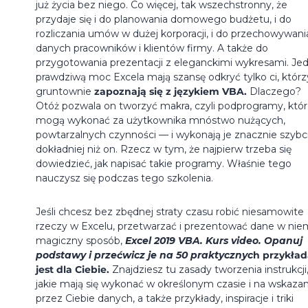
już życia bez niego. Co więcej, tak wszechstronny, że
przydaje się i do planowania domowego budżetu, i do
rozliczania umów w dużej korporacji, i do przechowywani
danych pracowników i klientów firmy. A także do
przygotowania prezentacji z eleganckimi wykresami. Je
prawdziwą moc Excela mają szansę odkryć tylko ci, którz
gruntownie
zapoznają się z językiem VBA.
Dlaczego?
Otóż pozwala on tworzyć makra, czyli podprogramy, któ
mogą wykonać za użytkownika mnóstwo nużących,
powtarzalnych czynności — i wykonają je znacznie szybcie
dokładniej niż on. Rzecz w tym, że najpierw trzeba się
dowiedzieć, jak napisać takie programy. Właśnie tego
nauczysz się podczas tego szkolenia.
Jeśli chcesz bez zbędnej straty czasu robić niesamowite
rzeczy w Excelu, przetwarzać i prezentować dane w nie
magiczny sposób,
Excel 2019 VBA. Kurs video. Opanuj
podstawy i przećwicz je na 50 praktycznyc
h przykła
jest dla Ciebie.
Znajdziesz tu zasady tworzenia instrukcji
jakie mają się wykonać w określonym czasie i na wskaza
przez Ciebie danych, a także przykłady, inspiracje i triki