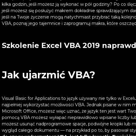
kilka godzin, jeśli możesz ją wykonać w pół godziny? Po co ślę
jeśli możesz się posłużyć makrem dokładnie sprawdzającym d
jeśli na Twoje życzenie mogą natychmiast przybrać taką kolejno
VBA, poznaj jego tajemnice i zaprogramuj makra, które oszczę
Szkolenie Excel VBA 2019 naprawdę
Jak ujarzmić VBA?
Visual Basic for Applications to język używany nie tylko w Exc
najpełniej wykorzystać możliwości VBA. Jednak pisane w nim m
Microsoft Office, możesz więc uznać, że język ten jest wart Tw
pomocą VBA możesz wyłapać nieprawidłowo wpisane liczby lub
możesz usunąć nadprogramowe spacje, podwójne kropki lub mał
wygląd całego dokumentu — na przykład po to, by pasował s