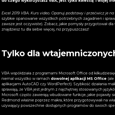
do czego wykorzystasz VBA, jest tylko kwestią Twojej inw
Excel 2019 VBA. Kurs video. Opanuj podstawy i przećwicz je n
szybkie opanowanie wszystkich potrzebnych zagadnień i spraw
zawsze jest oczywiste). Zobacz, jakie pomysły przygotował dla 
znajdziesz tu dla siebie więcej, niż przypuszczasz!
Tylko dla wtajemniczonyc
VBA współdziała z programami Microsoft Office od kilkudziesięc
niemal wszystko w ramach
dowolnej aplikacji MS Office
(ale
aplikacjami AutoCAD czy WordPerfect). Szybkość działania ma
sprawiają, że VBA jest jednym z najchętniej stosowanych jęz
Microsoft często zawierają wbudowane funkcje, jakie pojawiły s
Redmond właśnie poprzez makra, które przygotowywali na włas
używający powszechnie dostępnych programów do swoich specj