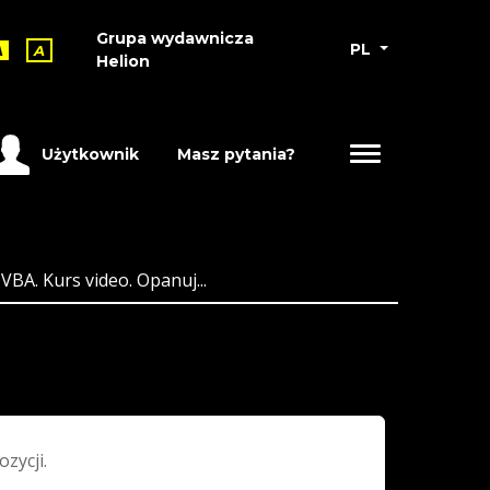
Grupa wydawnicza
PL
A
A
Helion
Użytkownik
Masz pytania?
VBA. Kurs video. Opanuj...
ozycji.