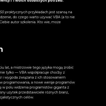
encji i Twoich osobistych potrzeb.
a 50 praktycznych
przykładach jest szansą na
dzenie, do czego warto używać VBA (a to nie
Ciebie autor szkolenia. Kto wie, może
h
iu lat, a mistrzowie tego języka mogą zrobić
 nie tylko — VBA współpracuje choćby z
kr i wygoda związana z ich stosowaniem
yków programowania, a nowe wersje programów
ię w polu widzenia programistów giganta z
ny użytek przedstawiciele różnych branż,
alistycznych celów.