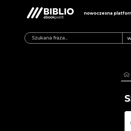
nowoczesna platfor
S