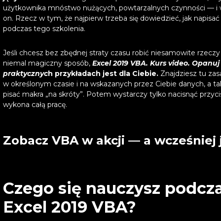
użytkownika mnóstwo nużących, powtarzalnych czynności — i wyk
on. Rzecz w tym, że najpierw trzeba się dowiedzieć, jak napisa
podczas tego szkolenia.
Jeśli chcesz bez zbędnej straty czasu robić niesamowite rzecz
niemal magiczny sposób,
Excel 2019 VBA. Kurs video. Opanuj
praktycznyc
h przykładach jest dla Ciebie.
Znajdziesz tu zas
w określonym czasie i na wskazanych przez Ciebie danych, a także
pisać makra „na skróty”. Potem wystarczy tylko nacisnąć pr
wykona całą pracę.
Zobacz VBA w akcji — a wcześniej j
Czego się nauczysz podcza
Excel 2019 VBA?