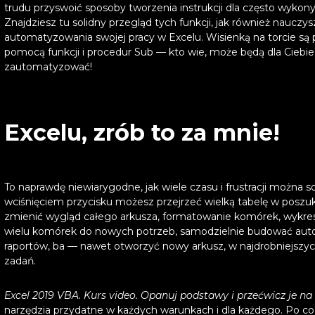
trudu przyswoić sposoby tworzenia instrukcji dla często wykon
Znajdziesz tu solidny przegląd tych funkcji, jak również nauczy
automatyzowania swojej pracy w Excelu. Wisienką na torcie są
pomocą funkcji i procedur Sub — kto wie, może będą dla Ciebie
zautomatyzować!
Excelu, zrób to za mnie!
To naprawdę niewiarygodne, jak wiele czasu i frustracji można 
wciśnięciem przycisku możesz przejrzeć wielką tabelę w poszuk
zmienić wygląd całego arkusza, formatowanie komórek, wykre
wielu komórek do nowych potrzeb, samodzielnie budować aut
raportów, ba — nawet otworzyć nowy arkusz, w najdrobniejsz
zadań.
Excel 2019 VBA. Kurs video. Opanuj podstawy i przećwicz je n
narzędzia przydatne w każdych warunkach i dla każdego. Po co