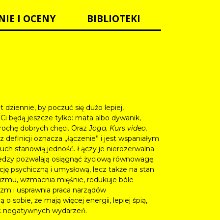
NIE I OCENY
BIBLIOTEKI
 dziennie, by poczuć się dużo lepiej,
 Ci będą jeszcze tylko: mata albo dywanik,
 trochę dobrych chęci. Oraz
Joga. Kurs video.
 definicji oznacza „łączenie” i jest wspaniałym
uch stanowią jedność. Łączy je nierozerwalna
wiedzy pozwalają osiągnąć życiową równowagę.
cję psychiczną i umysłową, lecz także na stan
izmu, wzmacnia mięśnie, redukuje bóle
lizm i usprawnia praca narządów
sobie, że mają więcej energii, lepiej śpią,
bec negatywnych wydarzeń.