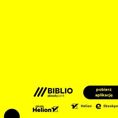
pobierz
aplikację
Helion
Ebookpo