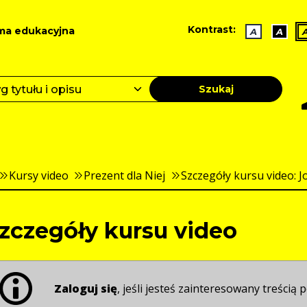
Kontrast:
ma edukacyjna
A
A
Szukaj
Kursy video
Prezent dla Niej
Szczegóły kursu video: J
zczegóły kursu video
Zaloguj się
, jeśli jesteś zainteresowany treścią p