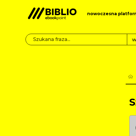
nowoczesna platfor
S