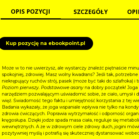
OPIS POZYCJI
SZCZEGÓŁY
OPI
Kup pozycję na ebookpoint.pl
Może w to nie uwierzysz, ale wystarczy znaleźć piętnaście minut
spokojniej, zdrowiej. Masz wolny kwadrans? Jeśli tak, potrzebne
niekrępujący ruchów strój, pasek (może być taki do szlafroka) i
Poziom pierwszy. Podstawowe asany
na dobry początek! Joga z
narzędziem pozwalającym uświadomić sobie, że ciało, umysł i d
więź. Świadomość tego faktu i umiejętność korzystania z tej 
Badania wykazały, że joga wspaniale wpływa nie tylko na kondy
zdrowia ćwiczących. Poprawia wytrzymałość i odporność organ
kręgosłupa. Dzięki jodze spada masa ciała, reguluje się metabo
wewnętrznych. A że w zdrowym ciele zdrowy duch, jogini mówią o 
pozytywniej myślą i potrafią się skuteczniej dystansować wo