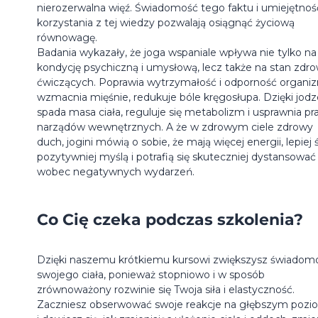
nierozerwalna więź. Świadomość tego faktu i umiejętnoś
korzystania z tej wiedzy pozwalają osiągnąć życiową
równowagę.
Badania wykazały, że joga wspaniale wpływa nie tylko na
kondycję psychiczną i umysłową, lecz także na stan zdro
ćwiczących. Poprawia wytrzymałość i odporność organi
wzmacnia mięśnie, redukuje bóle kręgosłupa. Dzięki jodz
spada masa ciała, reguluje się metabolizm i usprawnia pr
narządów wewnętrznych. A że w zdrowym ciele zdrowy
duch, jogini mówią o sobie, że mają więcej energii, lepiej ś
pozytywniej myślą i potrafią się skuteczniej dystansować
wobec negatywnych wydarzeń.
Co Cię czeka podczas szkolenia?
Dzięki naszemu krótkiemu kursowi zwiększysz świadom
swojego ciała, ponieważ stopniowo i w sposób
zrównoważony rozwinie się Twoja siła i elastyczność.
Zaczniesz obserwować swoje reakcje na głębszym pozi