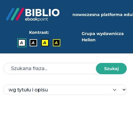
nowoczesna platforma edu
Kontrast:
Grupa wydawnicza
Helion
A
A
A
A
Szukaj