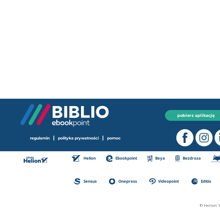
pobierz aplikację
|
|
regulamin
polityka prywatności
pomoc
Helion
Ebookpoint
Beya
Bezdroza
Sensus
Onepress
Videopoint
Editio
© Helion 1