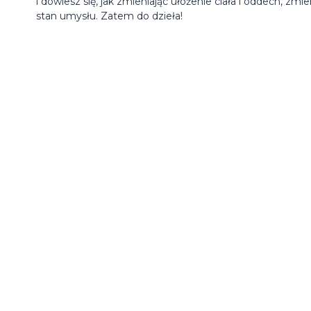
i dowiesz się, jak zmieniając ułożenie ciała i oddech, zmie
stan umysłu. Zatem do dzieła!