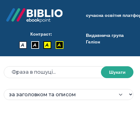
сучасна освітня платф
Контраст:
Видавнича група
Геліон
A
A
A
A
Шукати