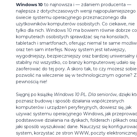
Windows 10
to najnowsza i — zdaniem producenta —
najlepsza z dotychczasowych wersji najpopularniejszego
świecie systemu operacyjnego przeznaczonego dla
użytkowników komputerów osobistych. Co ciekawe, nie
tylko dla nich. Windows 10 ma bowiem równie dobrze co
komputerach osobistych sprawdzać się na konsolach,
tabletach i smartfonach, oferując niemal te same możliw
oraz ten sam interfejs. Nowy system jest łatwiejszy,
wygodniejszy, bezpieczniejszy oraz bardziej uniwersalny i
stabilny niż wszystko, co branży komputerowej udało się
zaoferować do tej pory. A skoro tak, to czy możesz sobie
pozwolić na wleczenie się w technologicznym ogonie? Z
pewnością nie!
Sięgnij po książkę
Windows 10 PL. Dla seniorów
, dzięki kt
poznasz budowę i sposób działania współczesnych
komputerów i urządzeń peryferyjnych, dowiesz się, jak
używać systemu operacyjnego Windows, jak przeprowa
podstawowe działania na dyskach, folderach i plikach ora
jaki sposób wyszukiwać dane. Nauczysz się konfigurowa
system, korzystać ze stron WWW, poczty elektronicznej 