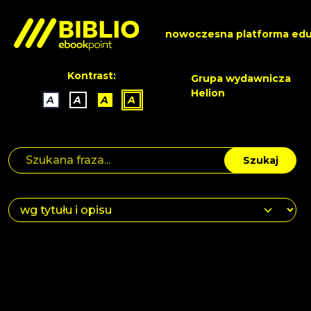
nowoczesna platforma edu
Kontrast:
Grupa wydawnicza
Helion
A
A
A
A
Szukaj