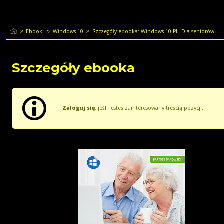
Ebooki
Windows 10
Szczegóły ebooka: Windows 10 PL. Dla seniorów
Szczegóły ebooka
Zaloguj się
, jeśli jesteś zainteresowany treścią pozycji.