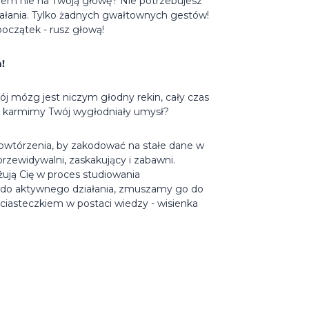
oblem nie na Twoją głowę? Nie potrzebujesz
ałania. Tylko żadnych gwałtownych gestów!
początek - rusz głową!
!
ój mózg jest niczym głodny rekin, cały czas
ak karmimy Twój wygłodniały umysł?
owtórzenia, by zakodować na stałe dane w
rzewidywalni, zaskakujący i zabawni.
ują Cię w proces studiowania
 do aktywnego działania, zmuszamy go do
ciasteczkiem w postaci wiedzy - wisienka