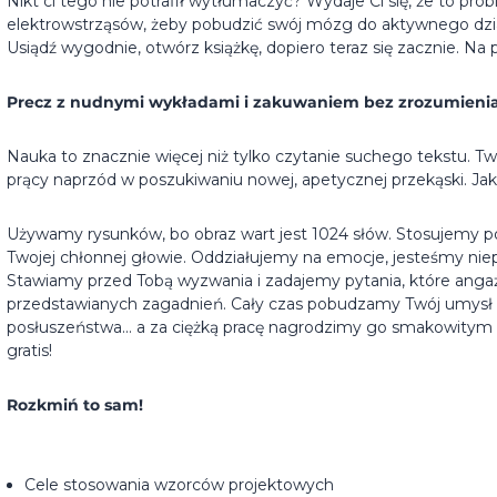
Nikt ci tego nie potrafił wytłumaczyć? Wydaje Ci się, że to pr
elektrowstrząsów, żeby pobudzić swój mózg do aktywnego dzi
Usiądź wygodnie, otwórz książkę, dopiero teraz się zacznie. Na 
Precz z nudnymi wykładami i zakuwaniem bez zrozumienia
Nauka to znacznie więcej niż tylko czytanie suchego tekstu. Tw
prący naprzód w poszukiwaniu nowej, apetycznej przekąski. J
Używamy rysunków, bo obraz wart jest 1024 słów. Stosujemy p
Twojej chłonnej głowie. Oddziałujemy na emocje, jesteśmy niep
Stawiamy przed Tobą wyzwania i zadajemy pytania, które angaż
przedstawianych zagadnień. Cały czas pobudzamy Twój umysł
posłuszeństwa... a za ciężką pracę nagrodzimy go smakowitym 
gratis!
Rozkmiń to sam!
Cele stosowania wzorców projektowych