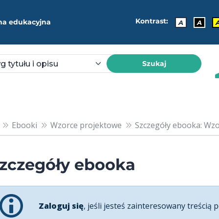
Kontrast:
ma edukacyjna
A
A
Szukaj
Ebooki
Wzorce projektowe
Szczegóły ebooka: Wzo
zczegóły ebooka
Zaloguj się
, jeśli jesteś zainteresowany treścią p