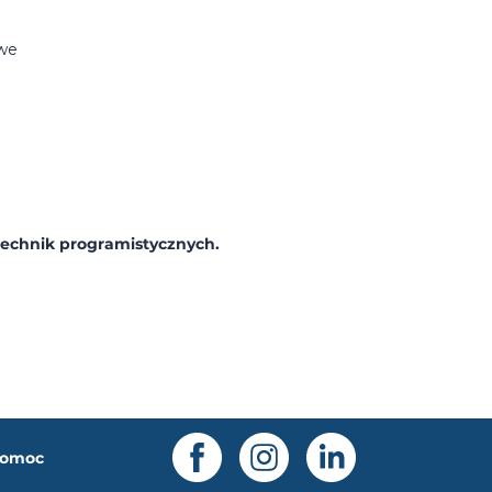
owe
echnik programistycznych.
omoc