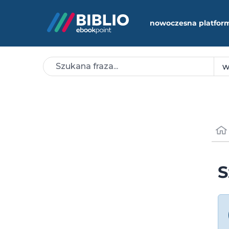
nowoczesna platfor
S