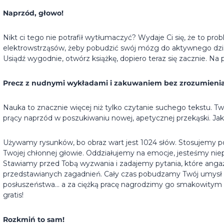
Naprzód, głowo!
Nikt ci tego nie potrafił wytłumaczyć? Wydaje Ci się, że to pr
elektrowstrząsów, żeby pobudzić swój mózg do aktywnego dzi
Usiądź wygodnie, otwórz książkę, dopiero teraz się zacznie. Na 
Precz z nudnymi wykładami i zakuwaniem bez zrozumienia
Nauka to znacznie więcej niż tylko czytanie suchego tekstu. Tw
prący naprzód w poszukiwaniu nowej, apetycznej przekąski. J
Używamy rysunków, bo obraz wart jest 1024 słów. Stosujemy p
Twojej chłonnej głowie. Oddziałujemy na emocje, jesteśmy niep
Stawiamy przed Tobą wyzwania i zadajemy pytania, które angaż
przedstawianych zagadnień. Cały czas pobudzamy Twój umysł
posłuszeństwa... a za ciężką pracę nagrodzimy go smakowitym 
gratis!
Rozkmiń to sam!