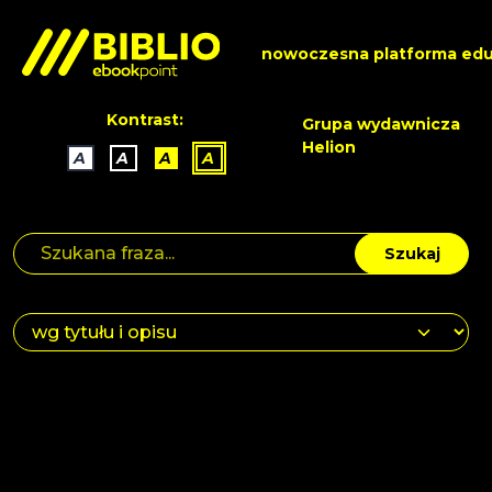
nowoczesna platforma edu
Kontrast:
Grupa wydawnicza
Helion
A
A
A
A
Szukaj