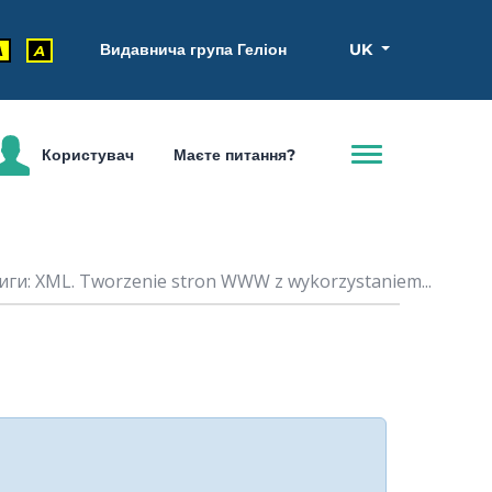
Видавнича група Геліон
UK
A
A
Користувач
Маєте питання?
ги: XML. Tworzenie stron WWW z wykorzystaniem...