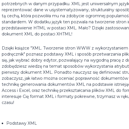
potrzebnych w danym przypadku. XML jest uniwersalnym jęz
reprezentować dane w usystematyzowany, strukturalny sposób. 
tą cechą, która pozwoliła mu na zdobycie ogromnej popularności
standardem. W dodatku język ten pozwala na tworzenie stron i
przedstawienie HTML w postaci XML. Mało? Dzięki zastosowan
dokument XML do postaci XHTML!
Dzięki książce "XML. Tworzenie stron WWW z wykorzystaniem 
podręcznik" poznasz podstawy XML i sposób przetwarzania pl
się, jak wybrać dobry edytor, pozwalający na wygodną pracę z
zdobędziesz wiedzę na temat sposobów wykorzystania atrybutó
pierwszy dokument XML. Ponadto nauczysz się definiować st
zobaczysz, jak łatwo można oceniać poprawność dokumentów XM
technikę generowania dokumentów XML na podstawie istnieją
Access i Excel, oraz technikę przekształcania plików XML do f
interesuje Cię format XML i formaty pokrewne, trzymasz w ręku 
czasu!
Podstawy XML