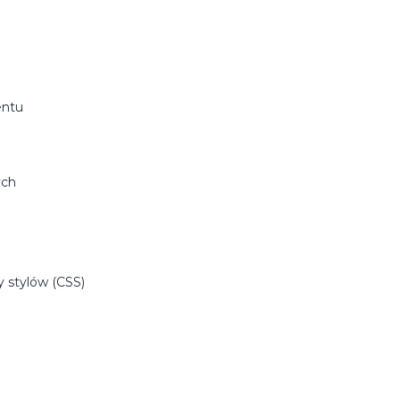
entu
ych
stylów (CSS)