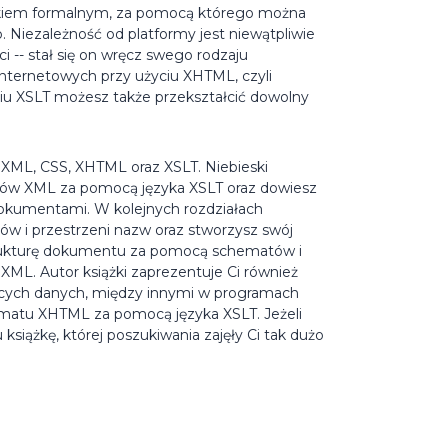
ykiem formalnym, za pomocą którego można
Niezależność od platformy jest niewątpliwie
 -- stał się on wręcz swego rodzaju
nternetowych przy użyciu XHTML, czyli
iu XSLT możesz także przekształcić dowolny
XML, CSS, XHTML oraz XSLT. Niebieski
ików XML za pomocą języka XSLT oraz dowiesz
 dokumentami. W kolejnych rozdziałach
w i przestrzeni nazw oraz stworzysz swój
rukturę dokumentu za pomocą schematów i
L. Autor książki zaprezentuje Ci również
cych danych, między innymi w programach
ormatu XHTML za pomocą języka XSLT. Jeżeli
książkę, której poszukiwania zajęły Ci tak dużo