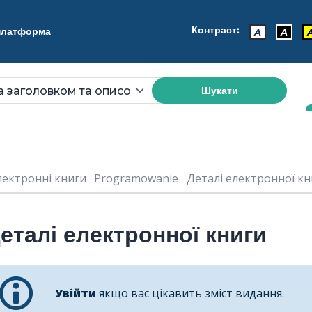
Контраст:
 платформа
A
A
Шукати
лектронні книги
Programowanie
Деталі електронної кни
еталі електронної книги
Увійти
якщо вас цікавить зміст видання.