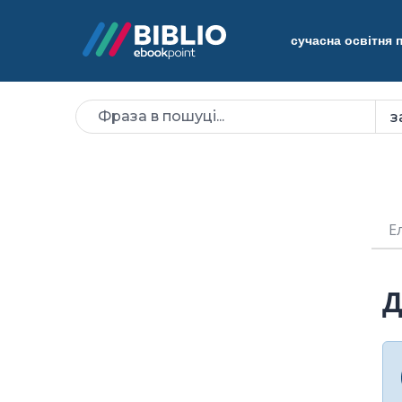
сучасна освітня
Е
Д