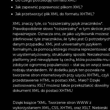
Do czego potrzebuję formatu XML?
Jak zapewnić poprawność plikom XML?
Jak przetworzyć plik XML do formatu XHTML?
XML znaczy tyle, co "rozszerzalny język znaczników".
Prawdopodobnie słowo "rozszerzalny" w tym skrócie jest
najważniejsze. Oznacza ono, że jako użytkownik możesz
zdefiniować tyle znaczników, ile tylko jest Ci potrzebnyc
danym przypadku. XML jest uniwersalnym językiem
formalnym, za pomocą którego można reprezentować 
w usystematyzowany, strukturalny sposób. Niezależność
platformy jest niewątpliwie tą cechą, która pozwoliła mu
zdobycie ogromnej popularności -- stał się on wręcz sw
rodzaju standardem. W dodatku język ten pozwala na
tworzenie stron internetowych przy użyciu XHTML, czyli
przedstawienie HTML w postaci XML. Mało? Dzięki
zastosowaniu XSLT możesz także przekształcić dowolny
dokument XML do postaci XHTML!
Dzięki książce "XML. Tworzenie stron WWW z
wykorzystaniem XML, CSS, XHTML oraz XSLT. Niebieski