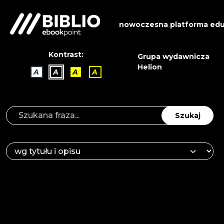
nowoczesna platforma edu
Kontrast:
Grupa wydawnicza
Helion
A
A
A
A
Szukaj