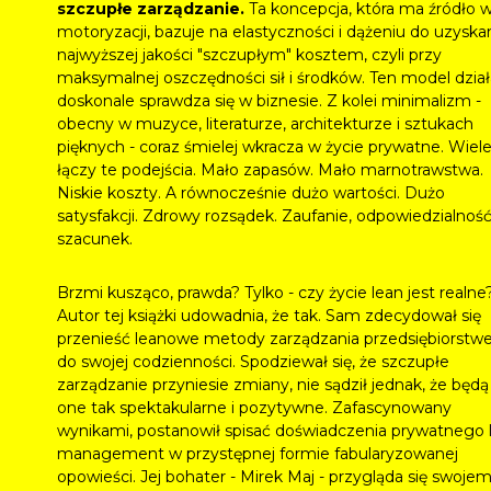
szczupłe zarządzanie.
Ta koncepcja, która ma źródło 
motoryzacji, bazuje na elastyczności i dążeniu do uzyska
najwyższej jakości "szczupłym" kosztem, czyli przy
maksymalnej oszczędności sił i środków. Ten model dział
doskonale sprawdza się w biznesie. Z kolei minimalizm -
obecny w muzyce, literaturze, architekturze i sztukach
pięknych - coraz śmielej wkracza w życie prywatne. Wiel
łączy te podejścia. Mało zapasów. Mało marnotrawstwa.
Niskie koszty. A równocześnie dużo wartości. Dużo
satysfakcji. Zdrowy rozsądek. Zaufanie, odpowiedzialność
szacunek.
Brzmi kusząco, prawda? Tylko - czy życie lean jest realne
Autor tej książki udowadnia, że tak. Sam zdecydował się
przenieść leanowe metody zarządzania przedsiębiorst
do swojej codzienności. Spodziewał się, że szczupłe
zarządzanie przyniesie zmiany, nie sądził jednak, że będą
one tak spektakularne i pozytywne. Zafascynowany
wynikami, postanowił spisać doświadczenia prywatnego 
management w przystępnej formie fabularyzowanej
opowieści. Jej bohater - Mirek Maj - przygląda się swoje