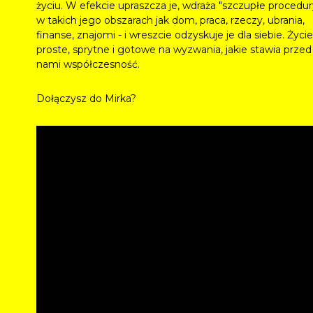
życiu. W efekcie upraszcza je, wdraża "szczupłe procedur
w takich jego obszarach jak dom, praca, rzeczy, ubrania,
finanse, znajomi - i wreszcie odzyskuje je dla siebie. Życie
proste, sprytne i gotowe na wyzwania, jakie stawia przed
nami współczesność.
Dołączysz do Mirka?