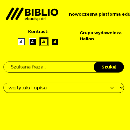
nowoczesna platforma edu
Kontrast:
Grupa wydawnicza
Helion
A
A
A
A
Szukaj