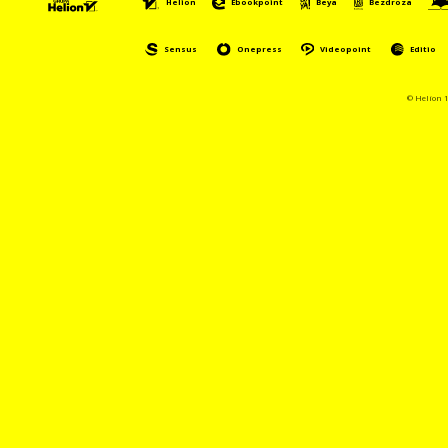
Helion
Ebookpoint
Beya
Bezdroza
Sensus
Onepress
Videopoint
Editio
© Helion 1