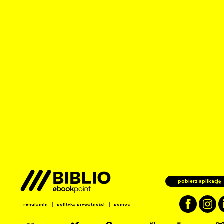
pobierz aplikację
|
|
regulamin
polityka prywatności
pomoc