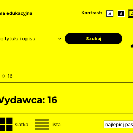
Kontrast:
ma edukacyjna
A
A
Szukaj
16
ydawca: 16
siatka
lista