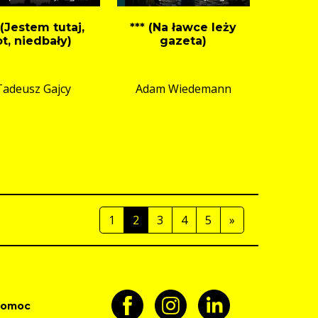
 (Jestem tutaj,
*** (Na ławce leży
ot, niedbały)
gazeta)
Tadeusz Gajcy
Adam Wiedemann
1
2
3
4
5
»
pomoc