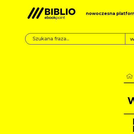
nowoczesna platfor
W