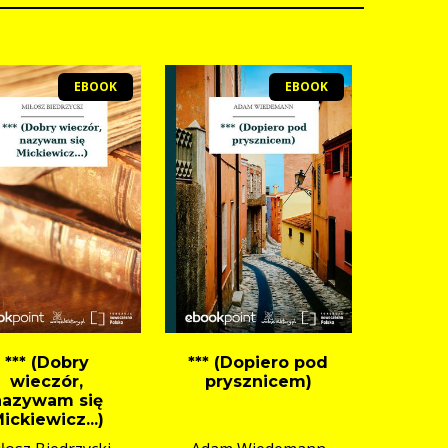
EBOOK
EBOOK
*** (Dobry
*** (Dopiero pod
wieczór,
prysznicem)
nazywam się
ickiewicz...)