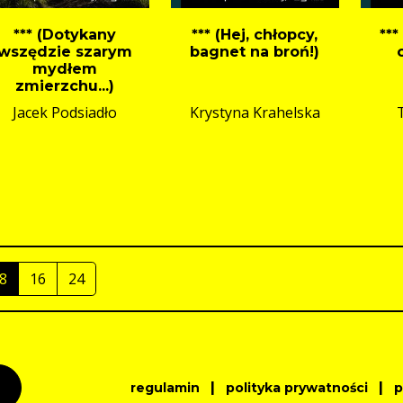
*** (Dotykany
*** (Hej, chłopcy,
***
wszędzie szarym
bagnet na broń!)
mydłem
zmierzchu...)
Jacek Podsiadło
Krystyna Krahelska
8
16
24
|
|
regulamin
polityka prywatności