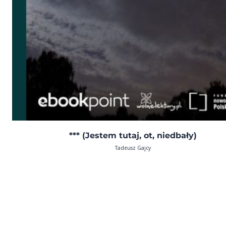
*** (Jestem tutaj, ot, niedbały)
Tadeusz Gajcy