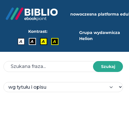
nowoczesna platforma edu
Kontrast:
Grupa wydawnicza
Helion
A
A
A
A
Szukaj